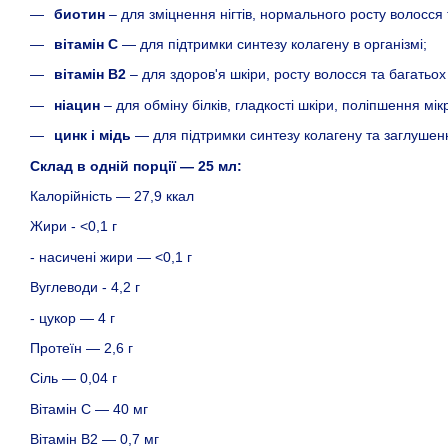
биотин
– для зміцнення нігтів, нормального росту волосся т
вітамін С
— для підтримки синтезу колагену в організмі;
вітамін В2
– для здоров'я шкіри, росту волосся та багатьох
ніацин
– для обміну білків, гладкості шкіри, поліпшення мік
цинк і мідь
— для підтримки синтезу колагену та заглушен
Склад в одній порції — 25 мл:
Калорійність — 27,9 ккал
Жири - <0,1 г
- насичені жири — <0,1 г
Вуглеводи - 4,2 г
- цукор — 4 г
Протеїн — 2,6 г
Сіль — 0,04 г
Вітамін С — 40 мг
Вітамін В2 — 0,7 мг