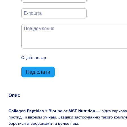
Оцініть товар
Надіслати
Опис
Сollagen Peptides + Biotine
от
MST Nutrition
— рідка харчова
протидії її віковим змінам. Завдяки застосуванню такого компл
боротися зі зморшками та целюлітом.