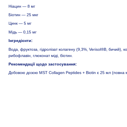
Ніацин — 8 мг
Біотин — 25 мкг
Цинк — 5 мг
Мідь — 0,15 мг
Інгредієнти:
Вода, фруктоза, гідролізат колагену (9,3%, Verisol®B, бичий), 
рибофлавін, глюконат міді, біотин.
Рекомендації щодо застосування:
Добовою дозою MST Collagen Peptides + Biotin є 25 мл (повна 