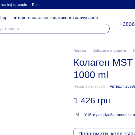
ктна інформація
Блог
hop — інтернет-магазин спортивного харчування
+3806
Головна
Добавки для здоров'я
К
Колаген MST C
1000 ml
Немає в наявності
Артикул: 2589
1 426 грн
Увійти
для відображення нак
%
Повідомити, коли з'яв