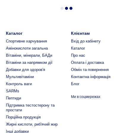
Каталог
Клієнтам
Спортивне харчування
Вхід до кабінету
Амінокислоти загальна
Каталог
Вітаміни, мінерали, БАДи
Про нас
Вітаміни за напрямком дії
Оплата і доставка
Добавки для здоров'я
Обмін та повернення
Мультивітаміни
Контактна інформація
Контроль ваги
Блог
SARMs
Ми в соцмережах
Пептиди
Підтримка тестостерону та
простати
Порційна продукція
Жирні кислоти, риб'ячий жир
Інші добавки