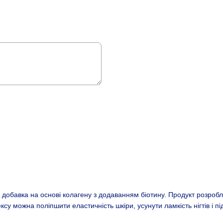
 добавка на основі колагену з додаванням біотину. Продукт розроб
ексу можна поліпшити еластичність шкіри, усунути ламкість нігтів і 