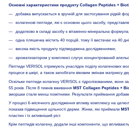
Основні характеристики продукту Collagen Peptides + Biot
добавка випускається в зручній для застосування рідкій фор
колагенові пептиди, які є основою цього засобу, предста
додатково в складі засобу є вітамінно-мінеральна формула,
одна пляшечка містить 40 порцій, тому її вистачає на 40 дні
висока якість продукту підтверджена дослідженнями;
ароматизатором у комплексі слугує концентрований апельс
Пептиди VERISOL отримують унаслідок поділу колагенових мол
процеси в шкірі, а також запобігати віковим змінам матриксу де
Оскільки пептиди колагену VERISOL є гідролізованими, вони за
55 років. Після 8 тижнів вживання
MST Collagen Peptides + Bi
зморшки стали менш помітними. Результати приймання добавки
У процесі 6-місячного дослідження впливу комплексу на целюліт
показав підвищення щільності дерми. Жінки, які приймали
MST
пластин і їх активніший ріст.
Крім пептидів колагену, додали інші компоненти, що впливають н