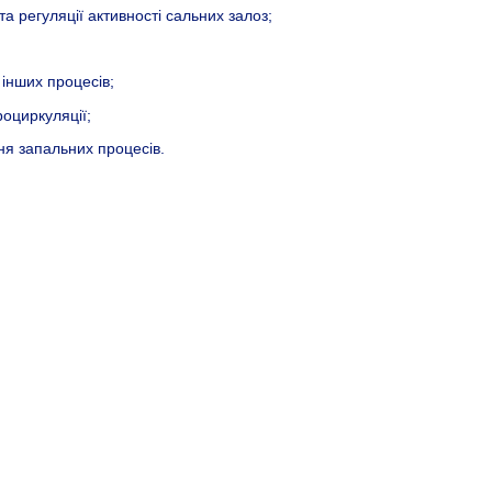
а регуляції активності сальних залоз;
 інших процесів;
роциркуляції;
ня запальних процесів.