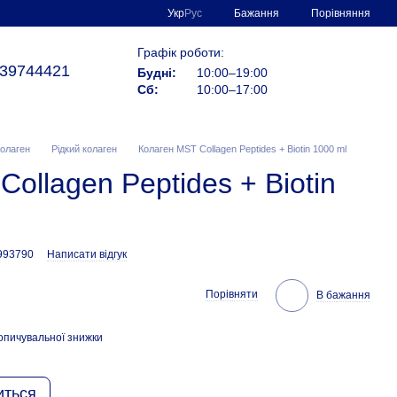
Порівняння
Укр
Рус
Бажання
Графік роботи:
39744421
Будні:
10:00–19:00
Сб:
10:00–17:00
олаген
Рідкий колаген
Колаген MST Collagen Peptides + Biotin 1000 ml
ollagen Peptides + Biotin
993790
Написати відгук
Порівняти
В бажання
опичувальної знижки
иться