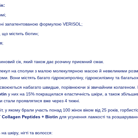
in:
мі;
влені запатентованою формулою VERISOL;
 що містить біотин;
в;
иновий сік, який також дає розчину приємний смак.
екул на сполуки з малою молекулярною масою й невеликими розмір
рми. Вони містять багато гідроксипроліну, гідроксилізину та багатьо
своюються набагато швидше, порівнюючи зі звичайним колагеном. Це 
otin
у них на 15% покращилася еластичність шкіри, а також збільшив
 стали проявлятися вже через 4 тижні.
, у якому брали участь понад 100 жінок віком від 25 років, горбист
 Collagen Peptides + Biotin
для усунення ламкості та розшарування 
а шкіру, нігті та волосся: