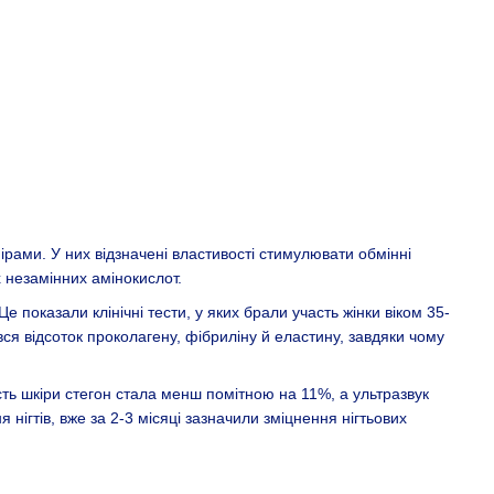
ами. У них відзначені властивості стимулювати обмінні
х незамінних амінокислот.
показали клінічні тести, у яких брали участь жінки віком 35-
ся відсоток проколагену, фібриліну й еластину, завдяки чому
ість шкіри стегон стала менш помітною на 11%, а ультразвук
нігтів, вже за 2-3 місяці зазначили зміцнення нігтьових