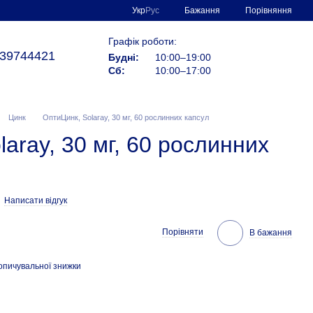
Порівняння
Укр
Рус
Бажання
Графік роботи:
39744421
Будні:
10:00–19:00
Сб:
10:00–17:00
Цинк
ОптиЦинк, Solaray, 30 мг, 60 рослинних капсул
aray, 30 мг, 60 рослинних
Написати відгук
Порівняти
В бажання
опичувальної знижки