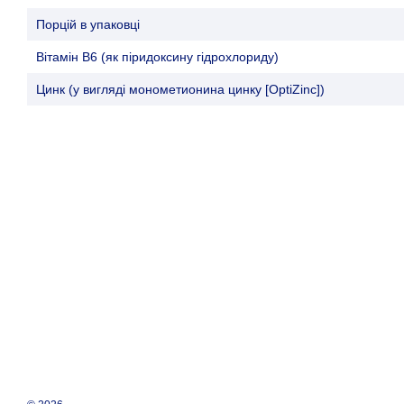
Порцій в упаковці
Вітамін В6 (як піридоксину гідрохлориду)
Цинк (у вигляді монометионина цинку [OptiZinc])