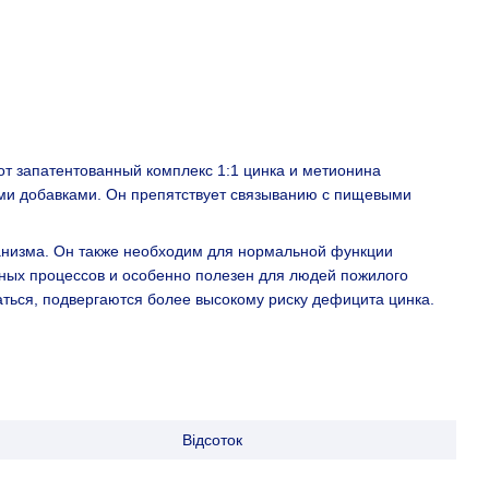
тот запатентованный комплекс 1:1 цинка и метионина
ыми добавками. Он препятствует связыванию с пищевыми
анизма. Он также необходим для нормальной функции
льных процессов и особенно полезен для людей пожилого
аться, подвергаются более высокому риску дефицита цинка.
Відсоток