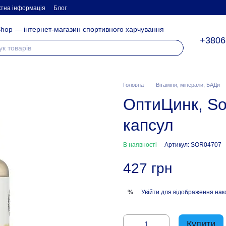
ктна інформація
Блог
hop — інтернет-магазин спортивного харчування
+3806
Головна
Вітаміни, мінерали, БАДи
ОптиЦинк, Sol
капсул
В наявності
Артикул: SOR04707
427 грн
Увійти
для відображення нак
%
Купити