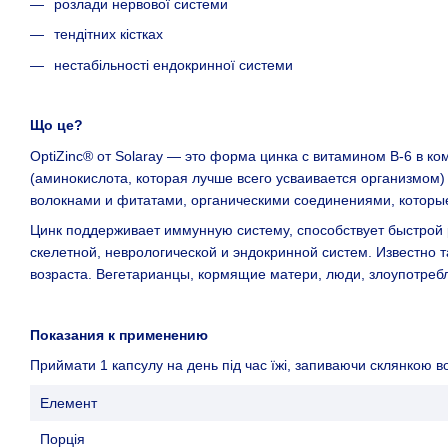
розлади нервової системи
тендітних кістках
нестабільності ендокринної системи
Що це?
OptiZinc® от Solaray — это форма цинка с витамином B-6 в к
(аминокислота, которая лучше всего усваивается организмо
волокнами и фитатами, органическими соединениями, которы
Цинк поддерживает иммунную систему, способствует быстрой
скелетной, неврологической и эндокринной систем. Известно 
возраста. Вегетарианцы, кормящие матери, люди, злоупотребл
Показания к применению
Приймати 1 капсулу на день під час їжі, запиваючи склянкою в
Елемент
Порція