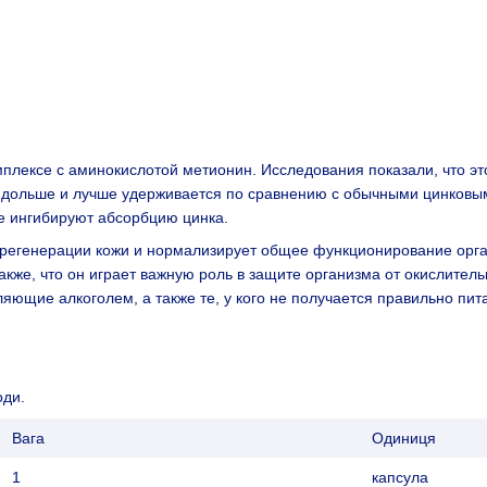
омплексе с аминокислотой метионин. Исследования показали, что э
м) дольше и лучше удерживается по сравнению с обычными цинков
е ингибируют абсорбцию цинка.
 регенерации кожи и нормализирует общее функционирование орг
также, что он играет важную роль в защите организма от окислите
яющие алкоголем, а также те, у кого не получается правильно пит
оди.
Вага
Одиниця
1
капсула