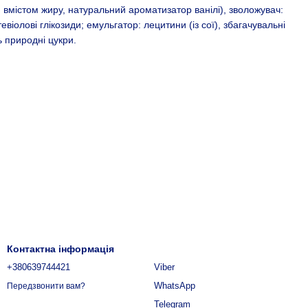
м вмістом жиру, натуральний ароматизатор ванілі), зволожувач:
евіолові глікозиди; емульгатор: лецитини (із сої), збагачувальні
ть природні цукри.
Контактна інформація
+380639744421
Viber
WhatsApp
Передзвонити вам?
Telegram