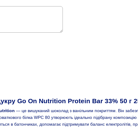
укру Go On Nutrition Protein Bar 33% 50 г
trition
— це вишуканий шоколад з ванільним покриттям. Він забезпе
роваткового білка WPC 80 утворюють ідеально підібрану композицію
титься в батончиках, допомагає підтримувати баланс електролітів, п