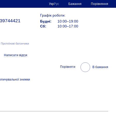
Порівняння
Укр
Рус
Бажання
Графік роботи:
39744421
Будні:
10:00–19:00
Сб:
10:00–17:00
Протеїнові батончики
Написати відгук
Порівняти
В бажання
опичувальної знижки