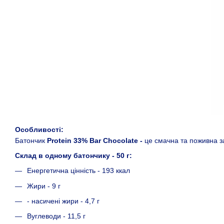
Особливості:
Батончик
Protein 33% Bar Chocolate -
це смачна та поживна за
Склад в одному батончику - 50 г:
Енергетична цінність - 193 ккал
Жири - 9 г
- насичені жири - 4,7 г
Вуглеводи - 11,5 г