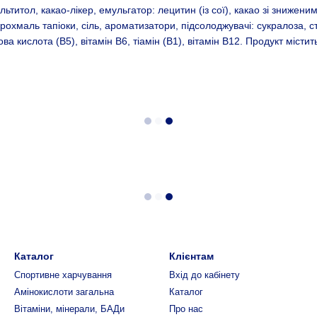
титол, какао-лікер, емульгатор: лецитин (із сої), какао зі знижени
крохмаль тапіоки, сіль, ароматизатори, підсолоджувачі: сукралоза, ст
ва кислота (В5), вітамін В6, тіамін (В1), вітамін В12. Продукт місти
Каталог
Клієнтам
Спортивне харчування
Вхід до кабінету
Амінокислоти загальна
Каталог
Вітаміни, мінерали, БАДи
Про нас