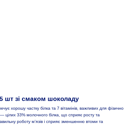
 25 шт зі смаком шоколаду
чує хорошу частку білка та 7 вітамінів, важливих для фізично
 — цілих 33% молочного білка, що сприяє росту та
равильну роботу м’язів і сприяє зменшенню втоми та