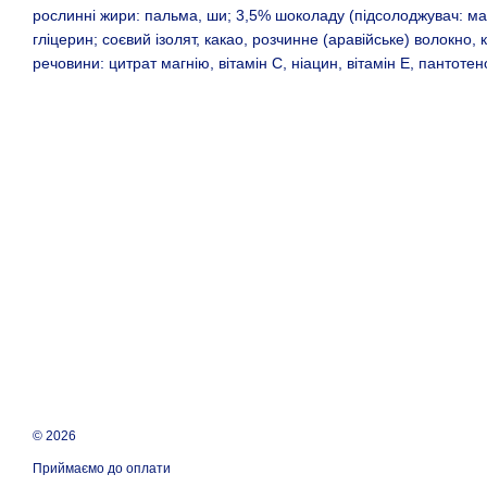
рослинні жири: пальма, ши; 3,5% шоколаду (підсолоджувач: маль
гліцерин; соєвий ізолят, какао, розчинне (аравійське) волокно, 
речовини: цитрат магнію, вітамін С, ніацин, вітамін Е, пантотено
© 2026
Приймаємо до оплати