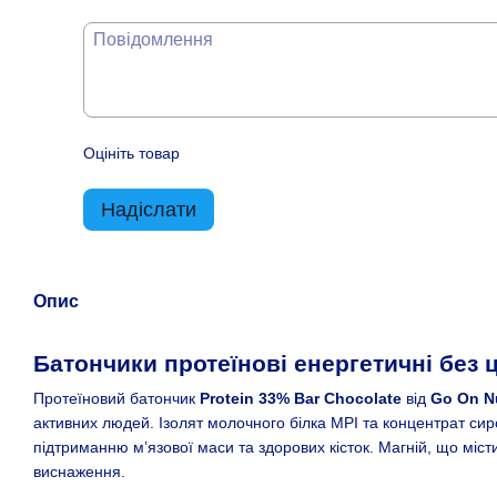
Оцініть товар
Надіслати
Опис
Батончики протеїнові енергетичні без ц
Протеїновий батончик
Protein 33% Bar Chocolate
від
Go On Nu
активних людей. Ізолят молочного білка MPI та концентрат си
підтриманню м’язової маси та здорових кісток. Магній, що міс
виснаження.