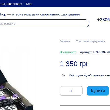
ктна інформація
Блог
hop — інтернет-магазин спортивного харчування
+3806
Головна
Спортивне харчування
В наявності
Артикул: 1697590776
1 350 грн
Увійти
для відображення нак
%
Купити