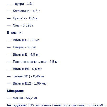
- цукри - 1,3 г
Клітковина - 4,5 г
Протеїн - 15,5 г
Сіль - 0,325 г
Вітаміни:
Вітамін С - 33 мг
Ніацин - 6,5 мг
Вітамін Е - 4,9 мг
Пантотенова кислота - 2,5 мг
Вітамін B6 - 0,6 мг
Тіамін (B1) - 0,45 мг
Вітамін B12 - 1,05 мкг
Мінерали:
магній - 56,2 мг
Інгредієнти:
31% молочних білків: ізолят молочного білка MPI, 