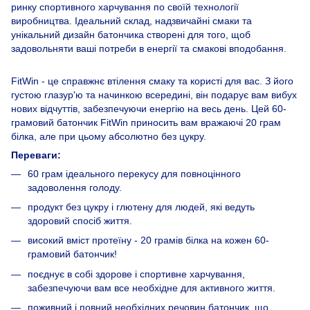
ринку спортивного харчування по своїй технології
виробництва. Ідеальний склад, надзвичайні смаки та
унікальний дизайн батончика створені для того, щоб
задовольняти ваші потреби в енергії та смакові вподобання.
FitWin - це справжнє втілення смаку та користі для вас. З його
густою глазур'ю та начинкою всередині, він подарує вам вибух
нових відчуттів, забезпечуючи енергію на весь день. Цей 60-
грамовий батончик FitWin приносить вам вражаючі 20 грам
білка, але при цьому абсолютно без цукру.
Переваги:
60 грам ідеального перекусу для повноцінного
задоволення голоду.
продукт без цукру і глютену для людей, які ведуть
здоровий спосіб життя.
високий вміст протеїну - 20 грамів білка на кожен 60-
грамовий батончик!
поєднує в собі здорове і спортивне харчування,
забезпечуючи вам все необхідне для активного життя.
поживний і повний необхідних речовин батончик, що