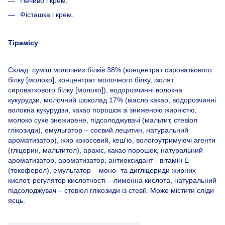
Печиво і крем;
Фісташка і крем.
Тірамісу
Склад: суміш молочних білків 38% (концентрат сироваткового
білку [молоко], концентрат молочного білку, ізолят
сироваткового білку [молоко]), водорозчинні волокна
кукурудзи, молочний шоколад 17% (масло какао, водорозчинні
волокна кукурудзи, какао порошок зі зниженою жирністю,
молоко сухе знежирене, підсолоджувачі (мальтит, стевіол
глікозиди), емульгатор – соєвий лецитин, натуральний
ароматизатор), жир кокосовий, кеш'ю, вологоутримуючі агенти
(гліцерин, мальтитол), арахіс, какао порошок, натуральний
ароматизатор, ароматизатор, антиоксидант - вітамін E
(токоферол), емульгатор – моно- та дигліцериди жирних
кислот, регулятор кислотності – лимонна кислота, натуральний
підсолоджувач – стевіол глікозиди із стевії. Може містити сліди
яєць.