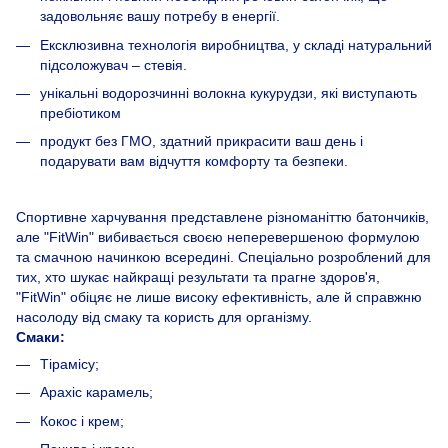
задовольняє вашу потребу в енергії.
Ексклюзивна технологія виробництва, у складі натуральний
підсоложувач – стевія.
унікальні водорозчинні волокна кукурудзи, які виступають
пребіотиком
продукт без ГМО, здатний прикрасити ваш день і
подарувати вам відчуття комфорту та безпеки.
Спортивне харчування представлене різноманіттю батончиків,
але "FitWin" вибивається своєю неперевершеною формулою
та смачною начинкою всередині. Спеціально розроблений для
тих, хто шукає найкращі результати та прагне здоров'я,
"FitWin" обіцяє не лише високу ефективність, але й справжню
насолоду від смаку та користь для організму.
Смаки:
Тірамісу;
Арахіс карамель;
Кокос і крем;