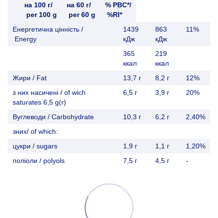
на 100 г/
на 60 г/
% PBC*/
per 100 g
per 60 g
%RI*
Енергетична цінність /
1439
863
11%
Energy
кДж
кДж
365
219
ккал
ккал
Жири / Fat
13,7 г
8,2 г
12%
з них насичені / of wich
6,5 г
3,9 г
20%
saturates 6,5 g(r)
Вуглеводи / Carbohydrate
10,3 г
6,2 г
2,40%
зних/ of which:
цукри / sugars
1,9 г
1,1 г
1,20%
поліоли / polyols
7,5 г
4,5 г
-