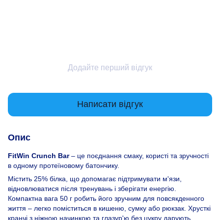
Додайте перший відгук
Написати відгук
Опис
FitWin Crunch Bar
– це поєднання смаку, користі та зручності
в одному протеїновому батончику.
Містить 25% білка, що допомагає підтримувати м'язи,
відновлюватися після тренувань і зберігати енергію.
Компактна вага 50 г робить його зручним для повсякденного
життя – легко поміститься в кишеню, сумку або рюкзак. Хрусткі
кранчі з ніжною начинкою та глазур'ю без цукру дарують