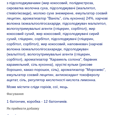
з підсолоджувачами (жир кокосовий, полідекстроза,
сироватка молочна суха, підсолоджувачі (мальтитол,
стевіогікозиди), молоко сухе знежирене, емульгатор соєвий
лецитин, ароматизатор "Ваніль", сіль кухонна) 24%, харчові
волокна ізомальтоолігосахаріди, підсолоджувач мальтитол,
вологоутримувальні агенти (гліцерин, сорбітол), жир
кокосовий сухий, жир кокосовий, підсолоджувачі сирий
сухий, гліцерин, сорбітол, підсолоджувачі (гліцерин,
сорбітол, сорбітол), жир кокосовий, наповнювач (харчові
волокна ізомальтоолігосахариди, підсолоджувач
(мальтітол), вологоутримувальні агенти (гліцерин,
сорбітол), ароматизатор "Карамель солона", барвник
карамельний, сіль кухонна), хрусткі кульки (рисове
борошно, какао-порошок, сіль), ароматизатор "Морозиво",
емульгатор соєвий лецитин, антиоксидант токоферолу
ацетат, сіль, регулятор кислотності кислота лимонна.
Може містити сліди горіхів, сої, яєць.
Фасування
1 батончик, коробка - 12 батончиків.
Як приймати добавку