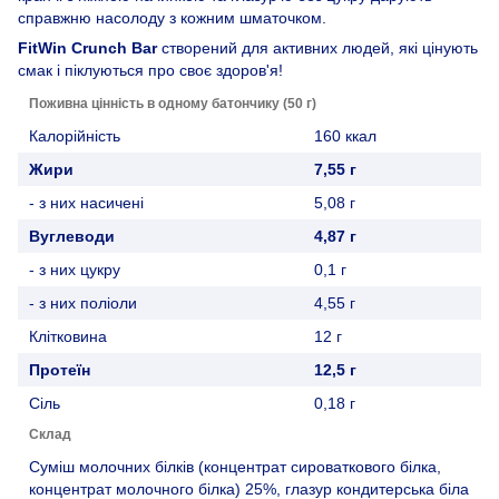
справжню насолоду з кожним шматочком.
FitWin Crunch Bar
створений для активних людей, які цінують
смак і піклуються про своє здоров'я!
Поживна цінність в одному батончику (50 г)
Калорійність
160 ккал
Жири
7,55 г
- з них насичені
5,08 г
Вуглеводи
4,87 г
- з них цукру
0,1 г
- з них поліоли
4,55 г
Клітковина
12 г
Протеїн
12,5 г
Сіль
0,18 г
Склад
Суміш молочних білків (концентрат сироваткового білка,
концентрат молочного білка) 25%, глазур кондитерська біла