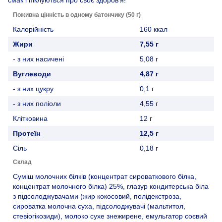
Поживна цінність в одному батончику (50 г)
Калорійність
160 ккал
Жири
7,55 г
- з них насичені
5,08 г
Вуглеводи
4,87 г
- з них цукру
0,1 г
- з них поліоли
4,55 г
Клітковина
12 г
Протеїн
12,5 г
Сіль
0,18 г
Склад
Суміш молочних білків (концентрат сироваткового білка,
концентрат молочного білка) 25%, глазур кондитерська біла
з підсолоджувачами (жир кокосовий, полідекстроза,
сироватка молочна суха, підсолоджувачі (мальтитол,
стевіогікозиди), молоко сухе знежирене, емульгатор соєвий