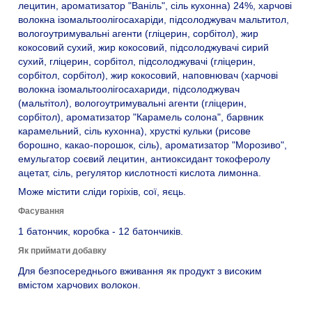
лецитин, ароматизатор "Ваніль", сіль кухонна) 24%, харчові
волокна ізомальтоолігосахаріди, підсолоджувач мальтитол,
вологоутримувальні агенти (гліцерин, сорбітол), жир
кокосовий сухий, жир кокосовий, підсолоджувачі сирий
сухий, гліцерин, сорбітол, підсолоджувачі (гліцерин,
сорбітол, сорбітол), жир кокосовий, наповнювач (харчові
волокна ізомальтоолігосахариди, підсолоджувач
(мальтітол), вологоутримувальні агенти (гліцерин,
сорбітол), ароматизатор "Карамель солона", барвник
карамельний, сіль кухонна), хрусткі кульки (рисове
борошно, какао-порошок, сіль), ароматизатор "Морозиво",
емульгатор соєвий лецитин, антиоксидант токоферолу
ацетат, сіль, регулятор кислотності кислота лимонна.
Може містити сліди горіхів, сої, яєць.
Фасування
1 батончик, коробка - 12 батончиків.
Як приймати добавку
Для безпосереднього вживання як продукт з високим
вмістом харчових волокон.