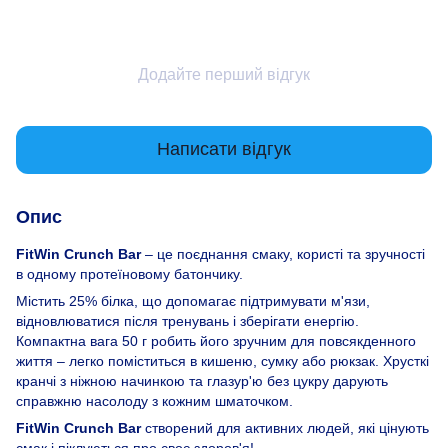
Додайте перший відгук
Написати відгук
Опис
FitWin Crunch Bar
– це поєднання смаку, користі та зручності
в одному протеїновому батончику.
Містить 25% білка, що допомагає підтримувати м'язи,
відновлюватися після тренувань і зберігати енергію.
Компактна вага 50 г робить його зручним для повсякденного
життя – легко поміститься в кишеню, сумку або рюкзак. Хрусткі
кранчі з ніжною начинкою та глазур'ю без цукру дарують
справжню насолоду з кожним шматочком.
FitWin Crunch Bar
створений для активних людей, які цінують
смак і піклуються про своє здоров'я!