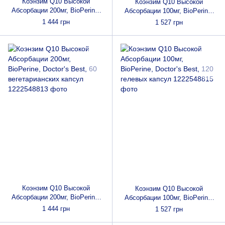
Коэнзим Q10 Высокой
Коэнзим Q10 Высокой
Абсорбации 200мг, BioPerine,
Абсорбации 100мг, BioPerine,
Doctor's Best, 60 желатиновых
Doctor's Best, 120 желатиновых
1 444 грн
1 527 грн
капсул
капсул
Коэнзим Q10 Высокой
Коэнзим Q10 Высокой
Абсорбации 200мг, BioPerine,
Абсорбации 100мг, BioPerine,
Doctor's Best, 60
Doctor's Best, 120 гелевых
1 444 грн
1 527 грн
вегетарианских капсул
капсул