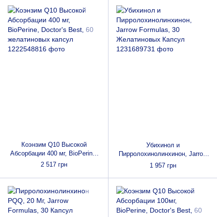
Коэнзим Q10 Высокой
Убихинол и
Абсорбации 400 мг, BioPerine,
Пирролохинолинхинон, Jarrow
Doctor's Best, 60 желатиновых
Formulas, 30 Желатиновых
2 517 грн
1 957 грн
капсул
Капсул