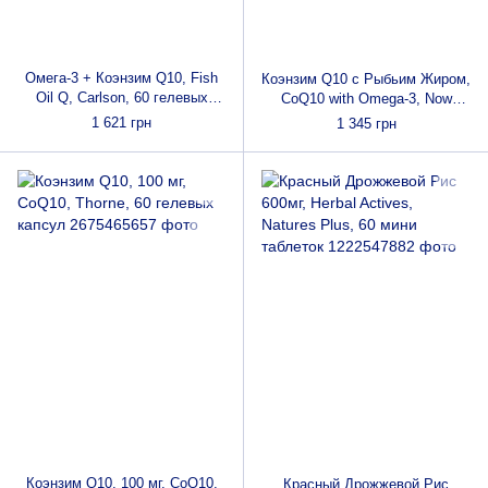
Омега-3 + Коэнзим Q10, Fish
Коэнзим Q10 с Рыбьим Жиром,
Oil Q, Carlson, 60 гелевых
CoQ10 with Omega-3, Now
капсул
Foods, 60 мг, 120
1 621 грн
1 345 грн
вегетарианских капсул
Коэнзим Q10, 100 мг, CoQ10,
Красный Дрожжевой Рис