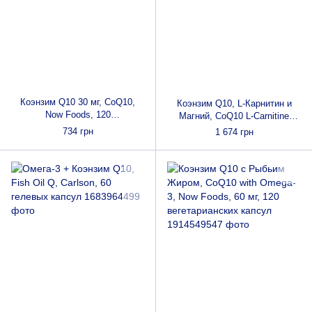
Коэнзим Q10 30 мг, CoQ10,
Коэнзим Q10, L-Карнитин и
Now Foods, 120
Магний, CoQ10 L-Carnitine
вегетарианских капсул
Magnesium, Doctor's Best, 90
734 грн
1 674 грн
капсул