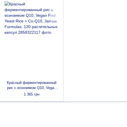
Красный ферментированный
рис с коэнзимом Q10, Vegan
Red Yeast Rice + Co-Q10,
1 365 грн
Jarrow Formulas, 120
растительных капсул