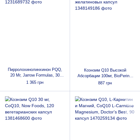
Пирролохинолинхинон PQQ,
Коэнзим Q10 Высокой
20 Мг, Jarrow Formulas, 30
Абсорбации 100мг, BioPerine,
Капсул
Doctor's Best, 60 желатиновых
1 365 грн
887 грн
капсул