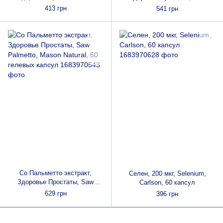
Palmetto, Mason Natural, 60
Palmetto, Mason Natural, 90
413 грн
541 грн
капсул
капсул
Со Пальметто экстракт,
Селен, 200 мкг, Selenium,
Здоровье Простаты, Saw
Carlson, 60 капсул
Palmetto, Mason Natural, 60
629 грн
396 грн
гелевых капсул