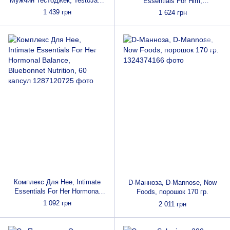
Мужчин ТестоДжек, TestoJack
Essentials For Him,
300, Now Foods, 60 капсул
Testosterone, Libido Boost,
1 439 грн
1 624 грн
Bluebonnet Nutrition, 30 капсул
Комплекс Для Нее, Intimate
D-Манноза, D-Mannose, Now
Essentials For Her Hormonal
Foods, порошок 170 гр.
Balance, Bluebonnet Nutrition,
1 092 грн
2 011 грн
60 капсул