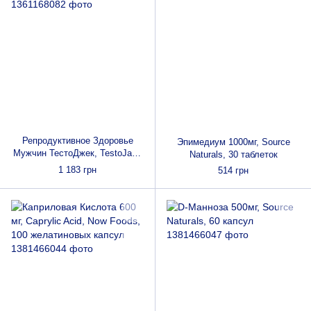
Репродуктивное Здоровье
Эпимедиум 1000мг, Source
Мужчин ТестоДжек, TestoJack
Naturals, 30 таблеток
200, Now Foods, 60
1 183 грн
514 грн
вегетарианских капсул