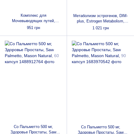
Комплекс для
Метаболизм эстрогенов, DIM-
Мочевыводящих путей,
plus, Estrogen Metabolism,
Targeted Choice, Urinary Tract
Nature's Way, 60
951 грн
1 021 грн
Support, Bluebonnet Nutrition,
вегетарианских капсул
60 вегетарианских капсул
Со Пальметто 500 мг,
Со Пальметто 500 мг,
Здоровье Простаты, Saw
Здоровье Простаты, Saw