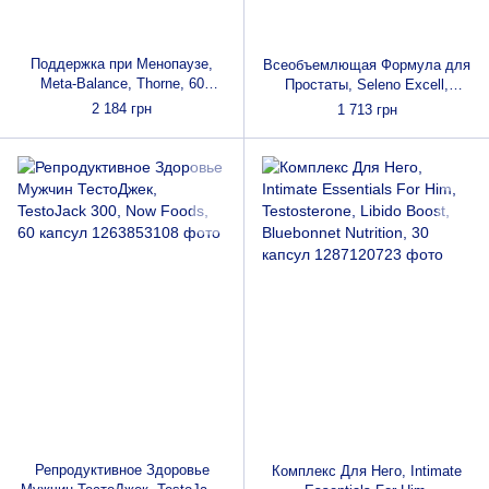
Поддержка при Менопаузе,
Всеобъемлющая Формула для
Meta-Balance, Thorne, 60
Простаты, Seleno Excell,
Капсул
Doctor's Best, 120 гелевых
2 184 грн
1 713 грн
капсул
Репродуктивное Здоровье
Комплекс Для Него, Intimate