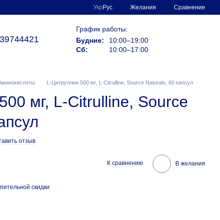
Сравнение
Укр
Рус
Желания
График работы:
39744421
Будние:
10:00–19:00
Сб:
10:00–17:00
Аминокислоты
L-Цитруллин 500 мг, L-Citrulline, Source Naturals, 60 капсул
00 мг, L-Citrulline, Source
капсул
тавить отзыв
К сравнению
В желания
пительной скидки