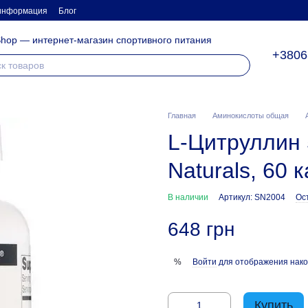
 информация
Блог
hop — интернет-магазин спортивного питания
+3806
Главная
Аминокислоты общая
L-Цитруллин 5
Naturals, 60 
В наличии
Артикул: SN2004
Ос
648 грн
Войти
для отображения нако
%
Купить