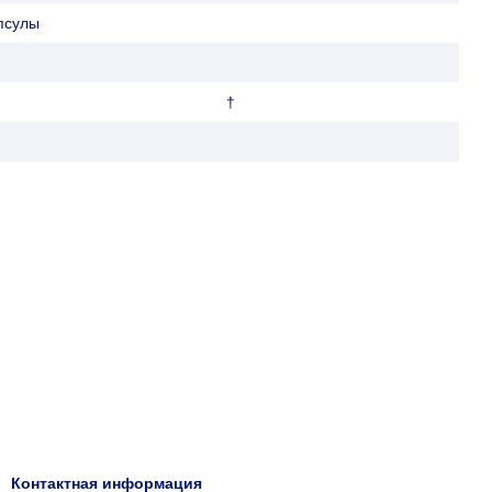
псулы
†
Контактная информация