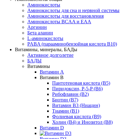
Аминокислоты
Аминокислоты для сна и нервной системы
Аминокислоты для восстановления
Аминокислоты BCAA и EAA
Аргинин
Бета аланин
L-аминокислоты
PABA (парааминобензойная кислота В10)
Витамины, минералы, БАДы
Активное долголетие
БАДЫ
Витамины
Витамин А
Витамин В
Пантотеновая кислота (В5)
Пиридоксин, P-5-P (B6)
Рибофлавин (В2)
Биотин (В7)
Витамин B3 (Ниацин)
Тиамин (В1)
Фолиевая кислота (В9)
Холин (В4) и Инозитол (В8)
Витамин D
Витамин D3