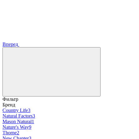
Вперед
Фильтр
Бренд
Country Life
3
Natural Factors
3
Mason Natural
1
Nature's Way
9
Thorne
2
New Chapter
3