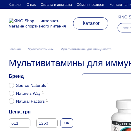
Перейти к основному контенту
Каталог
О нас
Оплата и доставка
Обмен и возврат
Контактная
KING S
Каталог
Главная
Мультивитамины
Мультивитамины для иммунитета
Мультивитамины для имму
Бренд
1
Source Naturals
1
Nature's Way
1
Natural Factors
Цена, грн
От Цена, грн
До Цена, грн
OK