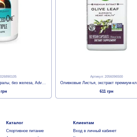
2026890105
Артикул: 2056096500
Мультивитамины и Минералы, без железа, Advanced One Multiple No Iron, Source Naturals, 30 таблеток
 грн
611 грн
Каталог
Клиентам
Спортивное питание
Вход в личный кабинет