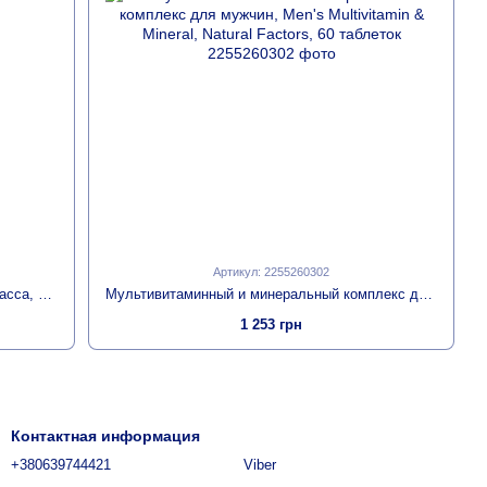
Артикул: 2255260302
Оливковые Листья, экстракт премиум-класса, 250 мг, Olive Leaf, Nature's Way, 60 вегетарианских капсул
Мультивитаминный и минеральный комплекс для мужчин, Men's Multivitamin & Mineral, Natural Factors, 60 таблеток
1 253 грн
Контактная информация
+380639744421
Viber