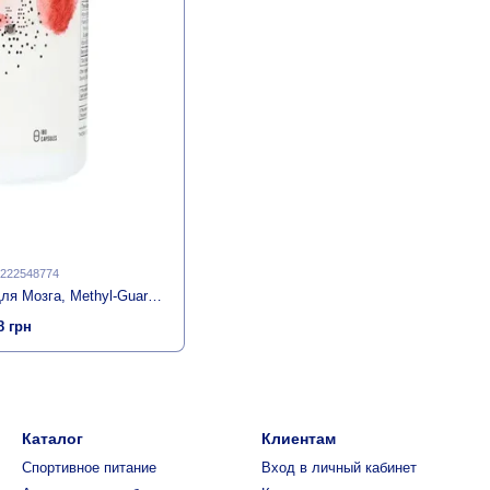
1222548774
Метил-Гард, Витамины Для Мозга, Methyl-Guard, Thorne, 180 Капсул
8 грн
Каталог
Клиентам
Спортивное питание
Вход в личный кабинет