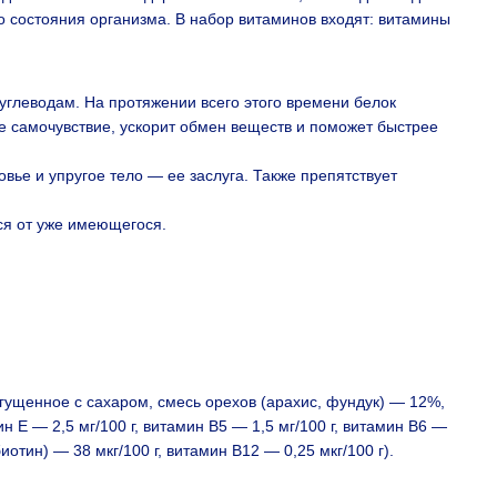
 состояния организма. В набор витаминов входят: витамины
углеводам. На протяжении всего этого времени белок
е самочувствие, ускорит обмен веществ и поможет быстрее
вье и упругое тело — ее заслуга. Также препятствует
ся от уже имеющегося.
сгущенное с сахаром, cмесь орехов (арахис, фундук) — 12%,
н Е — 2,5 мг/100 г, витамин В5 — 1,5 мг/100 г, витамин В6 —
иотин) — 38 мкг/100 г, витамин В12 — 0,25 мкг/100 г).