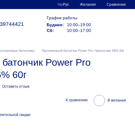
Сравнение
Укр
Рус
Желания
График работы:
39744421
Будние:
10:00–19:00
Сб:
10:00–17:00
ротеиновые батончики
Протеиновый батончик Power Pro Чернослив 36% 60г
батончик Power Pro
6% 60г
Оставить отзыв
К сравнению
В желания
пительной скидки