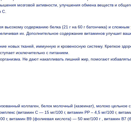
ышения мозговой активности, улучшения обмена веществ и общего
 С.
 высокому содержанию белка (21 г на 60 г батончика) и сложным 
величивая их. Дополнительное содержание витаминов улучшит ваш
ние новых тканей, иммунную и кровеносную систему. Крепкое здоро
ступает исключительно с питанием.
организма. Не дают накапливать лишний жир, помогают избавлять
лизованный коллаген, белок молочный (казеинат), молоко цельное 
плекс (витамин С — 15 мг/100 г, витамин РР – 4,5 мг/100 г, витами
100 г, витамин В9 (фолиевая кислота) — 50 мкг/100 г , витамин В7 (б