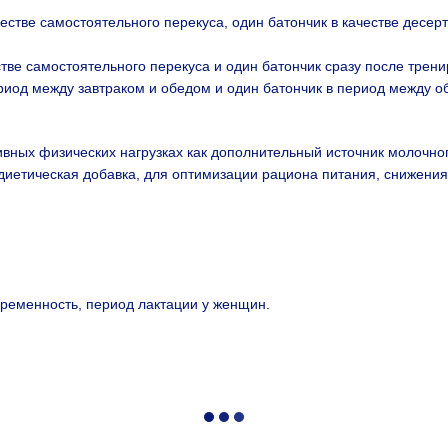
естве самостоятельного перекуса, один батончик в качестве десер
тве самостоятельного перекуса и один батончик сразу после трени
ериод между завтраком и обедом и один батончик в период между о
вных физических нагрузках как дополнительный источник молочног
диетическая добавка, для оптимизации рациона питания, снижения
еременность, период лактации у женщин.