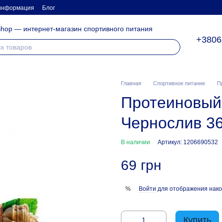
 информация
Блог
hop — интернет-магазин спортивного питания
+3806
Главная
Спортивное питание
П
Протеиновый 
Чернослив 3
В наличии
Артикул: 1206690532
69 грн
Войти
для отображения нако
%
Купить