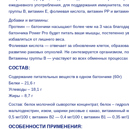
ежедневного употребления, для поддержания иммунитета, пов
группы В, витамин Е, фолиевая кислота, витамин РР и витамин
Добавки и витамины:
Протеин — батончики насыщают более чем на 3 часа благодаря
батончика Power Pro будет питать ваши мышцы, постепенно у
избавляться от лишнего веса.
Фолиевая кислота — отвечает за обновление клеток, образова
развитию раковых опухолей. Не синтезируется организмом, по
Витамины группы В — участвуют во всех обменных процессах 
СОСТАВ:
Содержание питательных веществ в одном батончике (60г)
Белки – 21,6 г
Углеводы – 18,1 г
Жиры – 8,7 г
Состав: белок молочной сыворотки концентрат, белок – гидро
мальтодекстрин, изюм, шарики рисовые с какао, витаминный ком
0,5 мг/100 г, витамин В2 — 0,4 мг/100 г, витамин В1 — 0,35 мг/
ОСОБЕННОСТИ ПРИМЕНЕНИЯ: