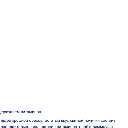
одержанием витаминов.
тящей крошкой орехов. Богатый вкус сытной начинки состоит
 — дополнительное содержание витаминов, необходимых для