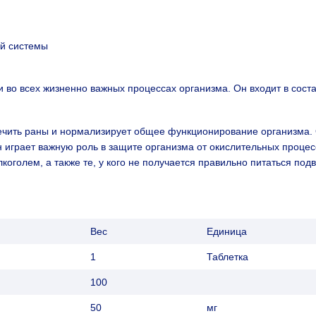
й системы
и во всех жизненно важных процессах организма. Он входит в сост
ечить раны и нормализирует общее функционирование организма.
он играет важную роль в защите организма от окислительных проце
голем, а также те, у кого не получается правильно питаться под
Вес
Единица
1
Таблетка
100
50
мг