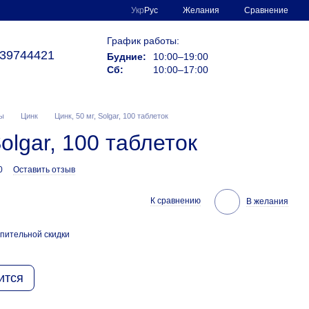
Сравнение
Укр
Рус
Желания
График работы:
39744421
Будние:
10:00–19:00
Сб:
10:00–17:00
ы
Цинк
Цинк, 50 мг, Solgar, 100 таблеток
Solgar, 100 таблеток
0
Оставить отзыв
К сравнению
В желания
пительной скидки
ится