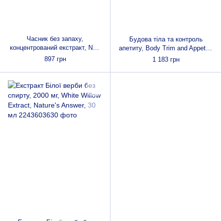
Часник без запаху,
Будова тіла та контроль
концентрований екстракт, Now
апетиту, Body Trim and Appetite
Foods, Odorless Garlic, 250
Control, Life Extension, 30
897 грн
1 183 грн
желатинових капсул
вегетаріанських капсул