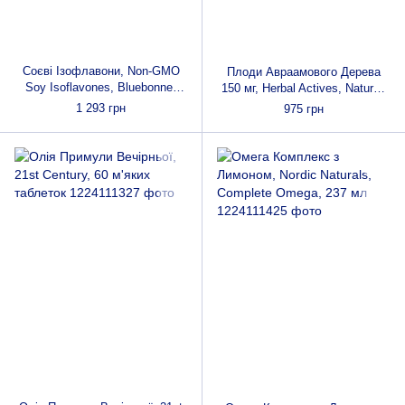
Соєві Ізофлавони, Non-GMO
Плоди Авраамового Дерева
Soy Isoflavones, Bluebonnet
150 мг, Herbal Actives, Natures
Nutrition, 60 капсул
Plus, 60 гельових капсул
1 293 грн
975 грн