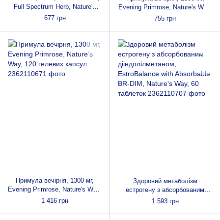
Full Spectrum Herb, Nature's
Evening Primrose, Nature's Way,
Answer, 90 вегетаріанських
60 гелевих капсул
677 грн
755 грн
капсул
Примула вечірня, 1300 мг,
Здоровий метаболізм
Evening Primrose, Nature's Way,
естрогену з абсорбованим
120 гелевих капсул
дііндолілметаном,
1 416 грн
1 593 грн
EstroBalance with Absorbable
BR-DIM, Nature's Way, 60