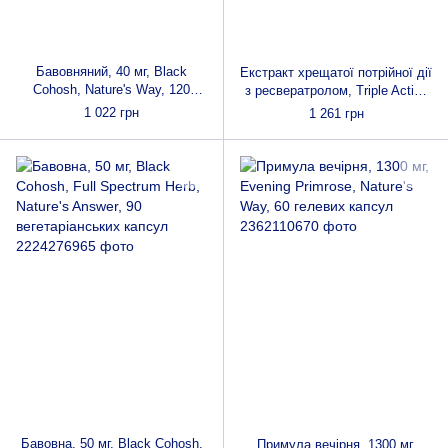
Бавовняний, 40 мг, Black
Екстракт хрещатої потрійної дії
Cohosh, Nature's Way, 120
з ресвератролом, Triple Action
вегетаріанських капсул
Cruciferous Vegetable Extract
1 022 грн
1 261 грн
with
Бавовна, 50 мг, Black Cohosh,
Примула вечірня, 1300 мг,