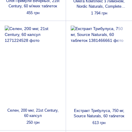
Олія Примули Вечірньої, 21st
Омега Комплекс з Лимоном,
Century, 60 м'яких таблеток
Nordic Naturals, Complete
Omega, 237 мл
455 грн
1 794 грн
Селен, 200 мкг, 21st Century,
Екстракт Трибулуса, 750 мг,
60 капсул
Source Naturals, 60 таблеток
250 грн
613 грн