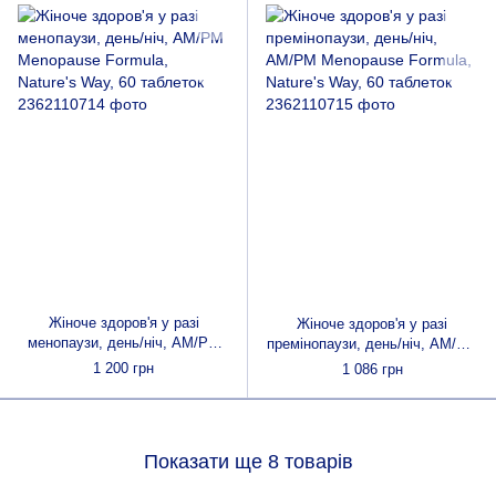
таблеток
Жіноче здоров'я у разі
Жіноче здоров'я у разі
менопаузи, день/ніч, AM/PM
премінопаузи, день/ніч, AM/PM
Menopause Formula, Nature's
Menopause Formula, Nature's
1 200 грн
1 086 грн
Way, 60 таблеток
Way, 60 таблеток
Показати ще 8 товарів