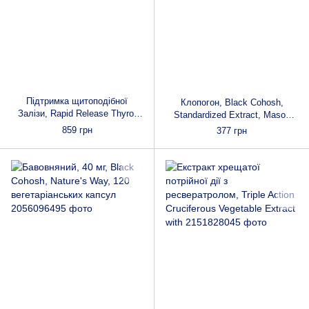
Підтримка щитоподібної
Клопогон, Black Cohosh,
Залізи, Rapid Release Thyro-
Standardized Extract, Mason
Max Support, Country Life, 60
Natural, 60 капсул
859 грн
377 грн
таблеток