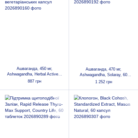
Ашваганда, 450 мг,
Ашваганда, 470 мг,
Ashwagandha, Herbal Actives,
Ashwagandha, Solaray, 60
Natures Plus, 60
вегетаріанських капсул
887 грн
1 252 грн
вегетаріанських капсул