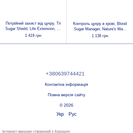
Потрійний захист від цукру, Tri
Контроль цукру в крові, Blood
Sugar Shield, Life Extension, 60
Sugar Manager, Nature's Way,
вегетаріанських капсул
60 таблеток
1 419 грн
1 138 грн
+380639744421
Контактна інформація
Повна версія сайту
© 2026
Укр
Рус
Інтернет-магазин створений з Хорошоп