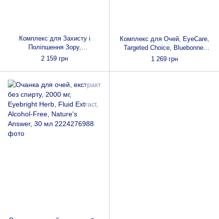
Комплекс для Захисту і
Комплекс для Очей, EyeCare,
Поліпшення Зору,
Targeted Choice, Bluebonnet
EssentialEyes, RidgeCrest
Nutrition, 60 рослинних капсул
2 159 грн
1 269 грн
Herbals, 120 гельових капсул