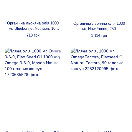
Органічна льоняна олія 1000
Органічна льоняна олія 1000
мг, Bluebonnet Nutrition, 100
мг, Now Foods, 250
желатинових капсул
желатинових капсул
718 грн
1 114 грн