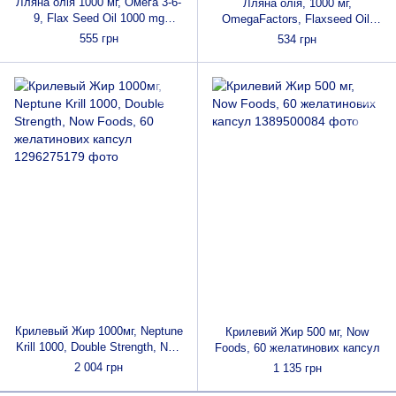
Лляна олія 1000 мг, Омега 3-6-
Лляна олія, 1000 мг,
9, Flax Seed Oil 1000 mg
OmegaFactors, Flaxseed Oil,
Omega 3-6-9, Mason Natural,
Natural Factors, 90 гелевих
555 грн
534 грн
100 гелевих капсул
капсул
Крилевый Жир 1000мг, Neptune
Крилевий Жир 500 мг, Now
Krill 1000, Double Strength, Now
Foods, 60 желатинових капсул
Foods, 60 желатинових капсул
2 004 грн
1 135 грн