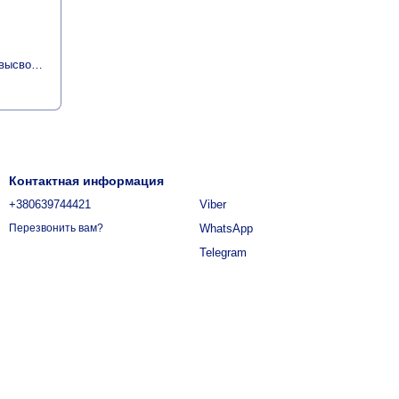
5-HTP (Гидрокситриптофан) медленного высвобождения, 200 мг, 5-HTP, Natrol, 30 таблеток
Контактная информация
+380639744421
Viber
WhatsApp
Перезвонить вам?
Telegram