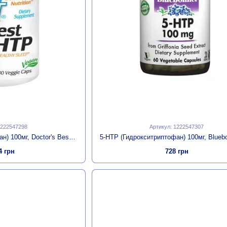
1222547298
Артикул: 1222547307
5-HTP (Гидрокситриптофан) 100мг, Doctor's Best, 180 капсул
4 грн
728 грн