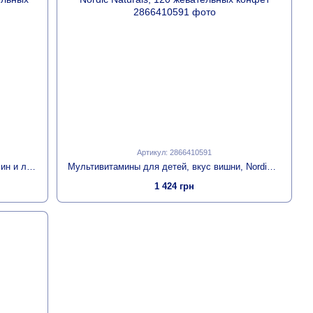
Артикул: 2866410591
Мультивитамины для детей, вкус апельсин и лимон, Nordic Berries, Multivitamin Gummies, Ages 3+, Nordic Naturals, 200 жевательных
Мультивитамины для детей, вкус вишни, Nordic Berries, Multivitamin Gummies, Ages 3+, Nordic Naturals, 120 жевательных конфет
1 424 грн