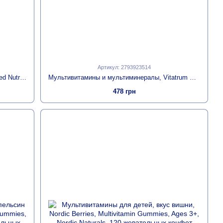
Артикул: 2793923514
Комплекс питательных веществ, Advanced Nutrients, Thorne, 240 капсул
Мультивитамины и мультиминералы, Vitatrum Complete, Mason Natural, 150 каплет
478 грн