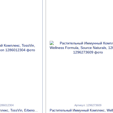
1286012304
Артикул: 1296273609
Противопростудный Комплекс, TossVin, Erbenobili, 100мл сироп