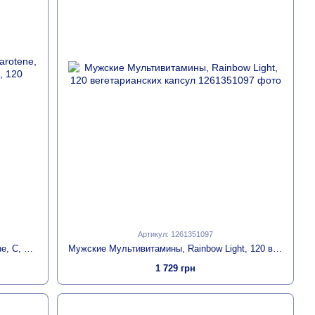
Артикул: 1261351097
Бета-Каротин, C, Е и Селен, Beta Carotene, C, E, Selenium, Bluebonnet Nutrition, 120 капсул
Мужские Мультивитамины, Rainbow Light, 120 вегетарианских капсул
1 729 грн