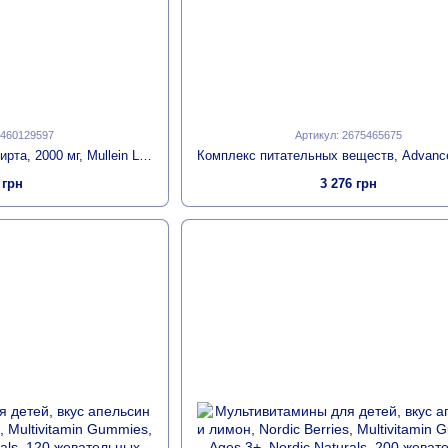
2460129597
Артикул: 2675465675
Коровяк в каплях, без спирта, 2000 мг, Mullein Leaf, Nature's Answer, 30 мл
 грн
3 276 грн