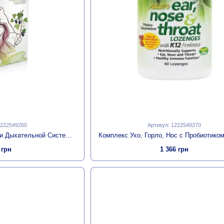
1222549260
Артикул: 1222549270
Комплекс для Поддержки Дыхательной Системы, BroncoVin, Erbenobili, 50мл капли
 грн
1 366 грн