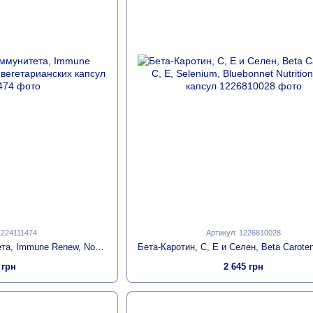
1224111474
Артикул: 1226810028
Витамины Для Иммунитета, Immune Renew, Now Foods, 90 вегетарианских капсул
 грн
2 645 грн