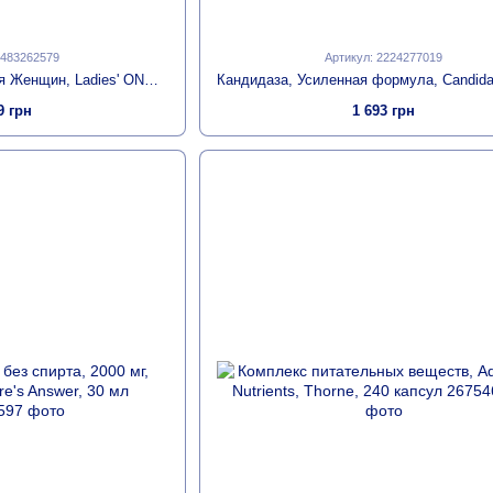
1483262579
Артикул: 2224277019
Комплекс Витаминов Для Женщин, Ladies' ONE, Whole Food-Based Multiple, Bluebonnet Nutrition, 60 вегетарианских капсул
9 грн
1 693 грн