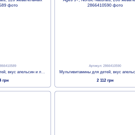
2866410589
Артикул: 2866410590
Мультивитамины для детей, вкус апельсин и лимон, Nordic Berries, Multivitamin Gummies, Ages 3+, Nordic Naturals, 120 жевательных
4 грн
2 112 грн