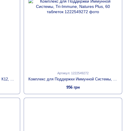
Артикул: 1222549272
Комплекс Ухо, Горло, Нос с Пробиотиком К12, Вкус Тропических Ягод и Вишни, Natures Plus, 60 таблеток для рассасывания
Комплекс для Поддержки Иммунной Системы, Tri-Immune, Natures Plus, 60 таблеток
956 грн