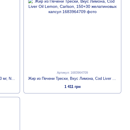
Артикул: 1683964709
Масло Печени Трески, Особая Сила, 1000 мг, Now Foods, 90 мягких таблеток
Жир из Печени Трески, Вкус Лимона, Cod Liver Oil Lemon, Carlson, 150+30 желатиновых капсул
1 411 грн