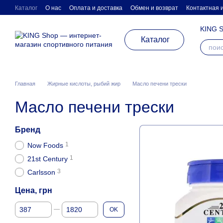
Перейти к основному контенту
Каталог
О нас
Оплата и доставка
Обмен и возврат
Контактная
KING S
Каталог
Главная
Жирные кислоты, рыбий жир
Масло печени трески
Масло печени трески
Бренд
1
Now Foods
1
21st Century
3
Carlsson
Цена, грн
От Цена, грн
До Цена, грн
OK