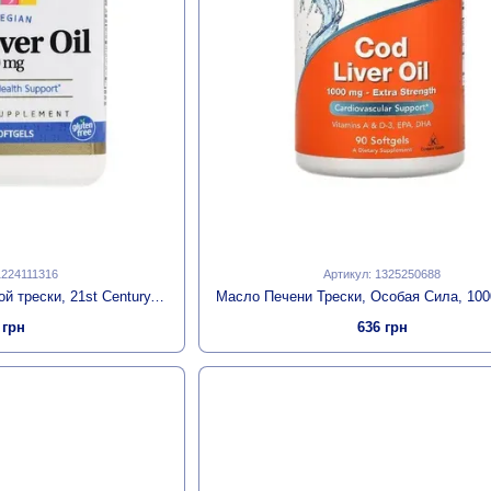
1224111316
Артикул: 1325250688
Жир из печени норвежской трески, 21st Century, 110 желатиновых капсул
 грн
636 грн