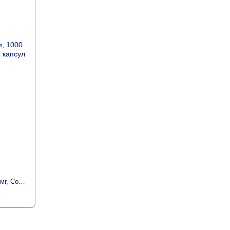
Жир из печени Норвежской Трески, 1000 мг, Cod Liver Oil, Carlson, 100 гелевых капсул