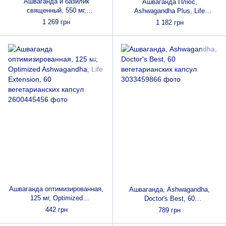
Ашваганда и базилик
Ашваганда Плюс,
священный, 550 мг,
Ashwagandha Plus, Life
Ashwagandha & Holy Basil,
Extension, 60 вегетарианских
1 269 грн
1 182 грн
Nature's Answer, 60
капсул
вегетарианских капсул
Ашваганда оптимизированная,
Ашваганда, Ashwagandha,
125 мг, Optimized
Doctor's Best, 60
Ashwagandha, Life Extension,
вегетарианских капсул
442 грн
789 грн
60 вегетарианских капсул