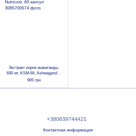
Экстракт корня ашваганды,
600 мг, KSM-66, Ashwagandha
Root Extract, Nutricost, 60
905 грн
капсул
+380639744421
Контактная информация