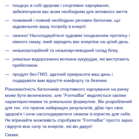
поєднує в собі здорове і спортивне харчування,
забезпечуючи вас всим необхідним для активного життя.
поживний і повний необхідних речовин батончик, що
задовольняє вашу потребу в енергії.
смачно! Насолоджуйтеся чудовим поєднанням протеїну і
ніжного смаку, який зарядить вас енергією на цілий день.
низькокалорійний та низьковуглеводний склад білку.
унікальні водорозчинні волокна кукурудзи, які виступають
пребіотиком
продукт без ГМО, здатний прикрасити ваш день і
подарувати вам відчуття комфорту та безпеки.
Різноманітність батончиків спортивного харчування на ринку
може бути величезною, але "FormaBar" виділяється своїми
характеристиками та унікальною формулою. Він розроблений
для тих, хто прагне найкращих результатів, дбає про своє
здоров'я і хоче насолоджуватися смаком із користю для себе.
Не втрачайте можливість спробувати "FormaBar" просто зараз
і відчути всю силу та енергію, які він дарує!
Смаки: