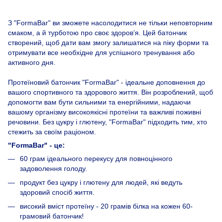
З "FormaBar" ви зможете насолодитися не тільки неповторним
смаком, а й турботою про своє здоров’я. Цей батончик
створений, щоб дати вам змогу залишатися на піку форми та
отримувати все необхідне для успішного тренування або
активного дня.
Протеїновий батончик "FormaBar" - ідеальне доповнення до
вашого спортивного та здорового життя. Він розроблений, щоб
допомогти вам бути сильними та енергійними, надаючи
вашому організму високоякісні протеїни та важливі поживні
речовини. Без цукру і глютену, "FormaBar" підходить тим, хто
стежить за своїм раціоном.
"FormaBar" - це:
60 грам ідеального перекусу для повноцінного
задоволення голоду.
продукт без цукру і глютену для людей, які ведуть
здоровий спосіб життя.
високий вміст протеїну - 20 грамів білка на кожен 60-
грамовий батончик!