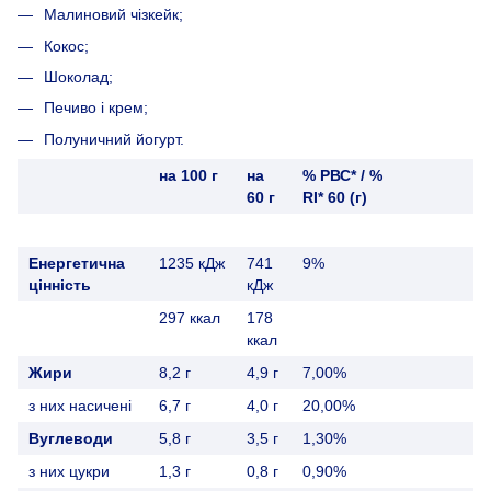
Малиновий чізкейк;
Кокос;
Шоколад;
Печиво і крем;
Полуничний йогурт.
на 100 г
на
% РВС* / %
60 г
RI* 60 (г)
Енергетична
1235 кДж
741
9%
цінність
кДж
297 ккал
178
ккал
Жири
8,2 г
4,9 г
7,00%
з них насичені
6,7 г
4,0 г
20,00%
Вуглеводи
5,8 г
3,5 г
1,30%
з них цукри
1,3 г
0,8 г
0,90%