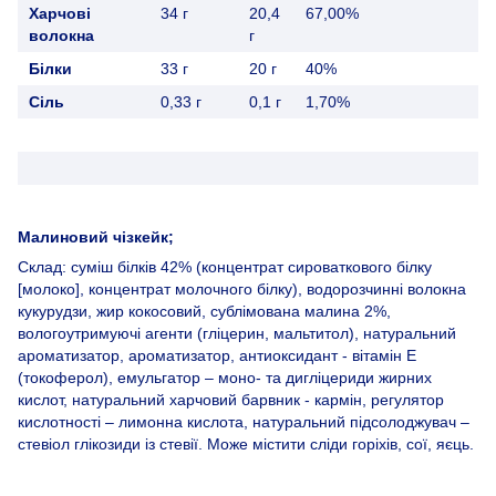
Харчові
34 г
20,4
67,00%
волокна
г
Білки
33 г
20 г
40%
Сіль
0,33 г
0,1 г
1,70%
Малиновий чізкейк;
Склад: суміш білків 42% (концентрат сироваткового білку
[молоко], концентрат молочного білку), водорозчинні волокна
кукурудзи, жир кокосовий, сублімована малина 2%,
вологоутримуючі агенти (гліцерин, мальтитол), натуральний
ароматизатор, ароматизатор, антиоксидант - вітамін E
(токоферол), емульгатор – моно- та дигліцериди жирних
кислот, натуральний харчовий барвник - кармін, регулятор
кислотності – лимонна кислота, натуральний підсолоджувач –
стевіол глікозиди із стевії. Може містити сліди горіхів, сої, яєць.