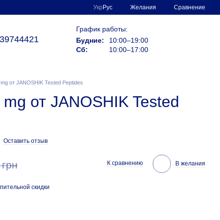
Сравнение
Укр
Рус
Желания
График работы:
39744421
Будние:
10:00–19:00
Сб:
10:00–17:00
0 mg от JANOSHIK Tested Peptides
20 mg от JANOSHIK Tested
Оставить отзыв
 грн
К сравнению
В желания
пительной скидки