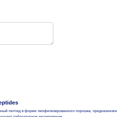
eptides
венный пептид в форме лиофилизированного порошка, предназначе
роходит лабораторное тестирование.