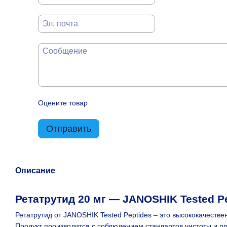
Оцените товар
Отправить
Описание
Ретатрутид 20 мг — JANOSHIK Tested P
Ретатрутид от JANOSHIK Tested Peptides – это высококачест
Продукт производится с соблюдением стандартов чистоты и п