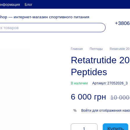
 информация
Блог
hop — интернет-магазин спортивного питания
+3806
Главная
Пептиды
Retatrutide 2
Retatrutide 
Peptides
В наличии
Артикул: 27052026_3
6 000 грн
10 000
Войти
для отображения нако
%
Купить