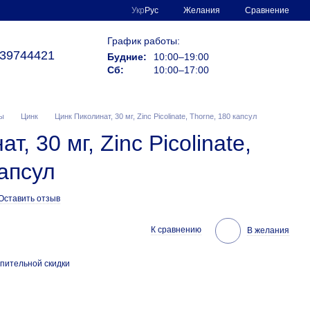
Сравнение
Укр
Рус
Желания
График работы:
39744421
Будние:
10:00–19:00
Сб:
10:00–17:00
ы
Цинк
Цинк Пиколинат, 30 мг, Zinc Picolinate, Thorne, 180 капсул
, 30 мг, Zinc Picolinate,
капсул
Оставить отзыв
К сравнению
В желания
пительной скидки