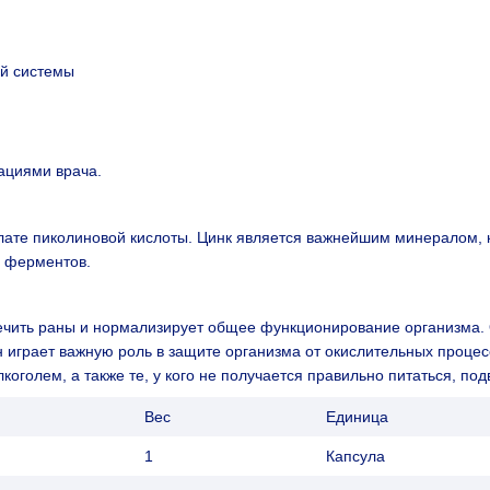
й системы
дациями врача.
лате пиколиновой кислоты. Цинк является важнейшим минералом, к
в ферментов.
ечить раны и нормализирует общее функционирование организма.
он играет важную роль в защите организма от окислительных проце
голем, а также те, у кого не получается правильно питаться, по
Вес
Единица
1
Капсула