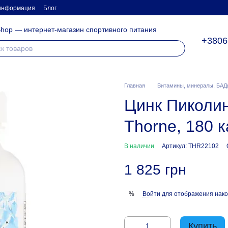
 информация
Блог
hop — интернет-магазин спортивного питания
+3806
Главная
Витамины, минералы, БАД
Цинк Пиколинат
Thorne, 180 
В наличии
Артикул: THR22102
1 825 грн
Войти
для отображения нако
%
Купить