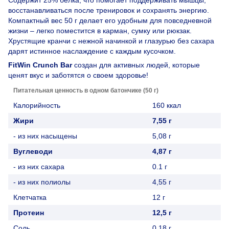
восстанавливаться после тренировок и сохранять энергию.
Компактный вес 50 г делает его удобным для повседневной
жизни – легко поместится в карман, сумку или рюкзак.
Хрустящие кранчи с нежной начинкой и глазурью без сахара
дарят истинное наслаждение с каждым кусочком.
FitWin Crunch Bar
создан для активных людей, которые
ценят вкус и заботятся о своем здоровье!
Питательная ценность в одном батончике (50 г)
Калорийность
160 ккал
Жири
7,55 г
- из них насыщены
5,08 г
Вуглеводи
4,87 г
- из них сахара
0.1 г
- из них полиолы
4,55 г
Клетчатка
12 г
Протеин
12,5 г
Соль
0,18 г