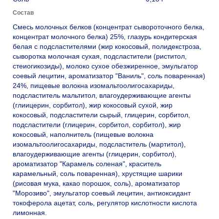
Состав
Смесь молочных белков (концентрат сывороточного белка,
концентрат молочного белка) 25%, глазурь кондитерская
белая с подсластителями (жир кокосовый, полидекстроза,
сыворотка молочная сухая, подсластители (риститол,
стеиогикозиды), молоко сухое обезжиренное, эмульгатор
соевый лецитин, ароматизатор "Ваниль", соль поваренная)
24%, пищевые волокна изомальтоолигосахариды,
подсластитель мальтитол, влагоудерживающие агенты
(глиицерин, сорбитол), жир кокосовый сухой, жир
кокосовый, подсластители сырый, глицерин, сорбитол,
подсластители (глицерин, сорбитол, сорбитол), жир
кокосовый, наполнитель (пищевые волокна
изомальтоолигосахариды, подсластитель (мартитол),
влагоудерживающие агенты (глицерин, сорбитол),
ароматизатор "Карамель соленая", краситель
карамельный, соль поваренная), хрустящие шарики
(рисовая мука, какао порошок, соль), ароматизатор
"Морозиво", эмульгатор соевый лецитин, антиоксидант
токоферола ацетат, соль, регулятор кислотности кислота
лимонная.