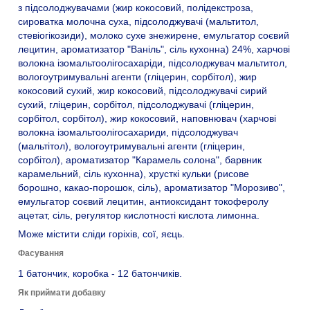
з підсолоджувачами (жир кокосовий, полідекстроза,
сироватка молочна суха, підсолоджувачі (мальтитол,
стевіогікозиди), молоко сухе знежирене, емульгатор соєвий
лецитин, ароматизатор "Ваніль", сіль кухонна) 24%, харчові
волокна ізомальтоолігосахаріди, підсолоджувач мальтитол,
вологоутримувальні агенти (гліцерин, сорбітол), жир
кокосовий сухий, жир кокосовий, підсолоджувачі сирий
сухий, гліцерин, сорбітол, підсолоджувачі (гліцерин,
сорбітол, сорбітол), жир кокосовий, наповнювач (харчові
волокна ізомальтоолігосахариди, підсолоджувач
(мальтітол), вологоутримувальні агенти (гліцерин,
сорбітол), ароматизатор "Карамель солона", барвник
карамельний, сіль кухонна), хрусткі кульки (рисове
борошно, какао-порошок, сіль), ароматизатор "Морозиво",
емульгатор соєвий лецитин, антиоксидант токоферолу
ацетат, сіль, регулятор кислотності кислота лимонна.
Може містити сліди горіхів, сої, яєць.
Фасування
1 батончик, коробка - 12 батончиків.
Як приймати добавку