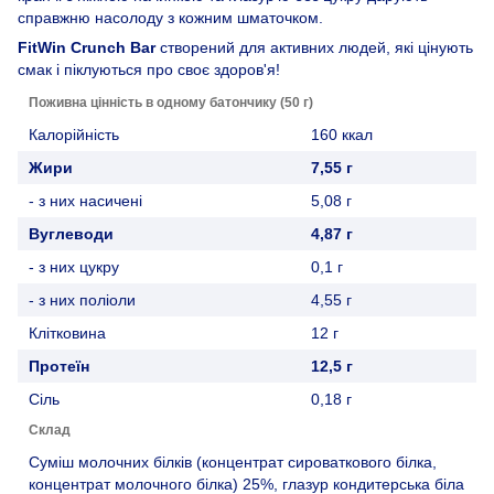
справжню насолоду з кожним шматочком.
FitWin Crunch Bar
створений для активних людей, які цінують
смак і піклуються про своє здоров'я!
Поживна цінність в одному батончику (50 г)
Калорійність
160 ккал
Жири
7,55 г
- з них насичені
5,08 г
Вуглеводи
4,87 г
- з них цукру
0,1 г
- з них поліоли
4,55 г
Клітковина
12 г
Протеїн
12,5 г
Сіль
0,18 г
Склад
Суміш молочних білків (концентрат сироваткового білка,
концентрат молочного білка) 25%, глазур кондитерська біла