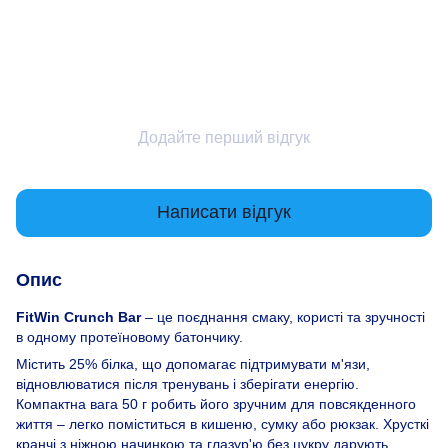
Додайте перший відгук
Написати відгук
Опис
FitWin Crunch Bar
– це поєднання смаку, користі та зручності
в одному протеїновому батончику.
Містить 25% білка, що допомагає підтримувати м'язи,
відновлюватися після тренувань і зберігати енергію.
Компактна вага 50 г робить його зручним для повсякденного
життя – легко поміститься в кишеню, сумку або рюкзак. Хрусткі
кранчі з ніжною начинкою та глазур'ю без цукру дарують