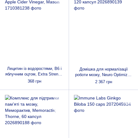
Лецитин із водоростями, В6 і
Домішка для нормалізації
яблучним оцтом, Extra Strength
роботи мозку, Neuro Optimizer,
Lecithin Kelp B6 Apple Cider
Jarrow Formula, 120 капсул
368 грн
2 367 грн
Vinegar, Mason