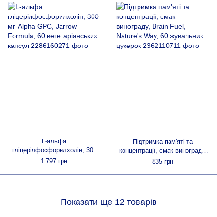
L-альфа
Підтримка пам'яті та
гліцерілфосфорилхолін, 300
концентрації, смак винограду,
мг, Alpha GPC, Jarrow Formula,
Brain Fuel, Nature's Way, 60
1 797 грн
835 грн
60 вегетаріанських капсул
жувальних цукерок
Показати ще 12 товарів