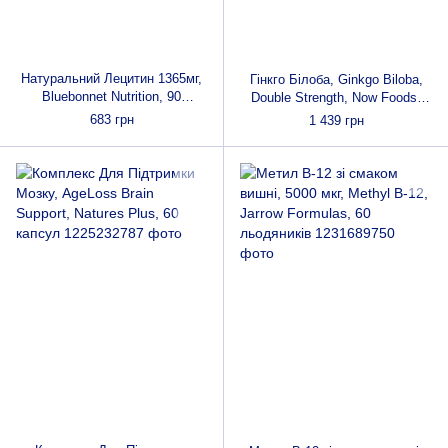
Натуральний Лецитин 1365мг,
Гінкго Білоба, Ginkgo Biloba,
Bluebonnet Nutrition, 90
Double Strength, Now Foods,
желатинових капсул
120 мг, 200 капсул
683 грн
1 439 грн