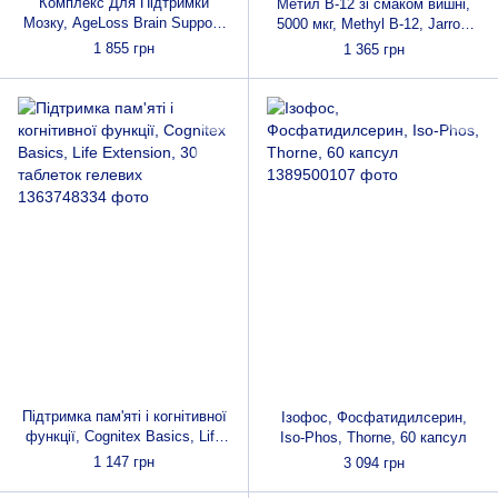
Комплекс Для Підтримки
Метил B-12 зі смаком вишні,
Мозку, AgeLoss Brain Support,
5000 мкг, Methyl B-12, Jarrow
Natures Plus, 60 капсул
Formulas, 60 льодяників
1 855 грн
1 365 грн
Підтримка пам'яті і когнітивної
Ізофос, Фосфатидилсерин,
функції, Cognitex Basics, Life
Iso-Phos, Thorne, 60 капсул
Extension, 30 таблеток гелевих
1 147 грн
3 094 грн