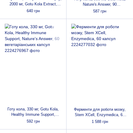
2000 мг, Gotu Kola Extract,
Nature's Answer, 90
Alcohol-Free, Nature's Answer,
вегетаріанських капсул
640 грн
587 грн
30 мл
Готу кола, 330 мг, Gotu Kola,
Ферменти для роботи мозку,
Healthy Immune Support,
Stem XCell, Enzymedica, 60
Nature's Answer, 60
капсул
592 грн
1 588 грн
вегетаріанських капсул