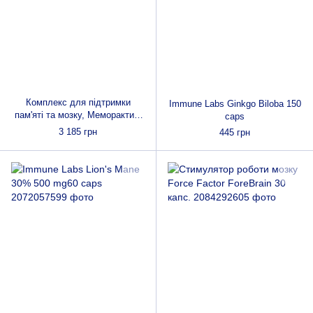
Комплекс для підтримки
Immune Labs Ginkgo Biloba 150
пам'яті та мозку, Меморактив,
caps
Memoractiv, Thorne, 60 капсул
3 185 грн
445 грн