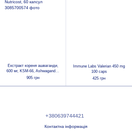
Екстракт кореня ашваганди,
Immune Labs Valerian 450 mg
600 мг, KSM-66, Ashwagandha
100 caps
Root Extract, Nutricost, 60
905 грн
425 грн
капсул
+380639744421
Контактна інформація