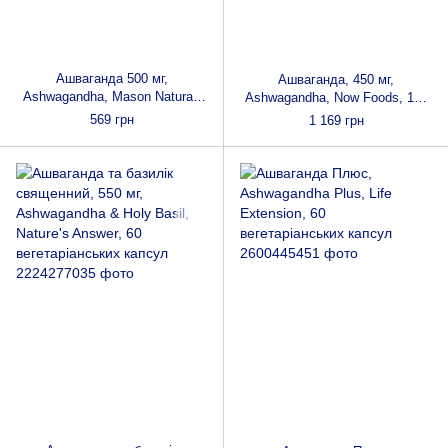
Ашваганда 500 мг,
Ашваганда, 450 мг,
Ashwagandha, Mason Natural,
Ashwagandha, Now Foods, 180
60 капсул
вегетаріанських капсул
569 грн
1 169 грн