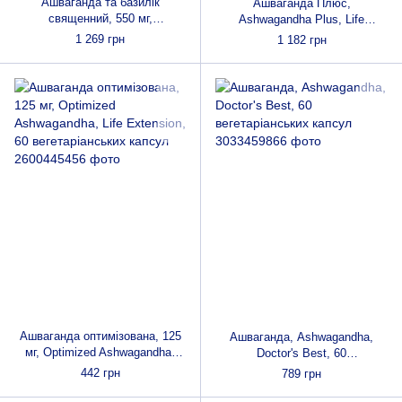
Ашваганда та базилік
Ашваганда Плюс,
священний, 550 мг,
Ashwagandha Plus, Life
Ashwagandha & Holy Basil,
Extension, 60 вегетаріанських
1 269 грн
1 182 грн
Nature's Answer, 60
капсул
вегетаріанських капсул
Ашваганда оптимізована, 125
Ашваганда, Ashwagandha,
мг, Optimized Ashwagandha,
Doctor's Best, 60
Life Extension, 60
вегетаріанських капсул
442 грн
789 грн
вегетаріанських капсул