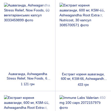
Ашваганда, Ashwagandha
Екстракт кореня ашваганди,
Stress Relief, Now Foods, 60
600 мг, KSM-66, Ashwagandha
вегетаріанських капсул
Root Extract, Nutricost, 30
1 121 грн
433 грн
капсул