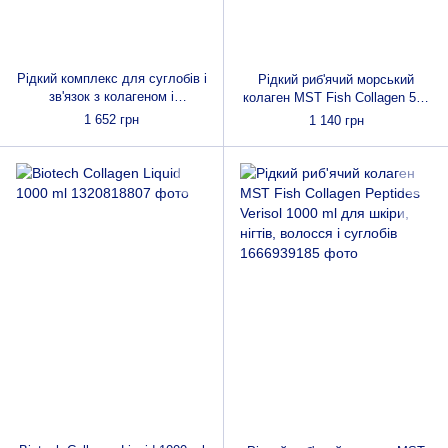
Рідкий комплекс для суглобів і
Рідкий риб'ячий морський
зв'язок з колагеном і
колаген MST Fish Collagen 500
гіалуроновою кислотою MST
ml для шкіри, нігтів, волосся і
1 652 грн
1 140 грн
Collagen for Joints 1000 ml
суглобів