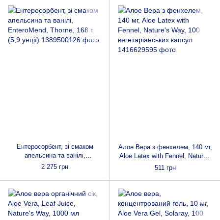
Ентеросорбент, зі смаком
Алое Вера з фенхелем, 140 мг,
апельсина та ванілі,
Aloe Latex with Fennel, Nature's
EnteroMend, Thorne, 168 г (5,9
Way, 100 вегетаріанських
2 275 грн
511 грн
унції)
капсул