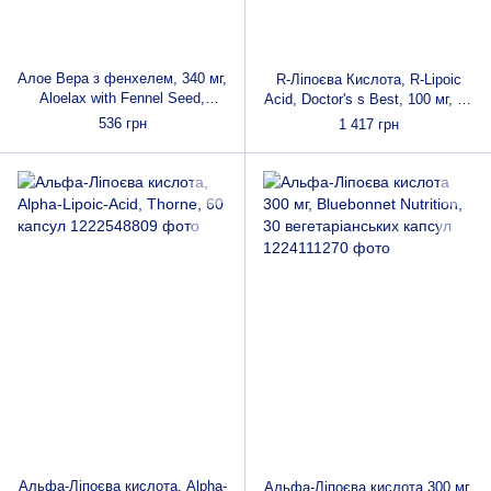
Алое Вера з фенхелем, 340 мг,
R-Ліпоєва Кислота, R-Lipoic
Aloelax with Fennel Seed,
Acid, Doctor's s Best, 100 мг, 60
Nature's Way, 100
капсул
536 грн
1 417 грн
вегетаріанських капсул
Альфа-Ліпоєва кислота, Alpha-
Альфа-Ліпоєва кислота 300 мг,