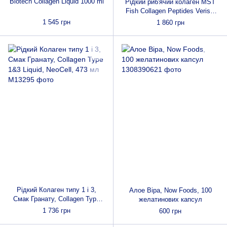
Biotech Collagen Liquid 1000 ml
Рідкий риб'ячий колаген MST
Fish Collagen Peptides Verisol
1000 ml для шкіри, нігтів,
1 545 грн
1 860 грн
волосся і суглобів
Рідкий Колаген типу 1 і 3,
Алое Віра, Now Foods, 100
Смак Гранату, Collagen Type
желатинових капсул
1&3 Liquid, NeoCell, 473 мл
1 736 грн
600 грн