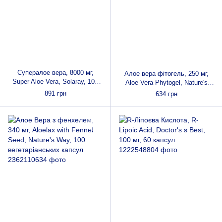
Супералое вера, 8000 мг,
Алое вера фітогель, 250 мг,
Super Aloe Vera, Solaray, 100
Aloe Vera Phytogel, Nature's
вегетаріанських капсул
Answer, 90 вегетаріанських
891 грн
634 грн
капсул