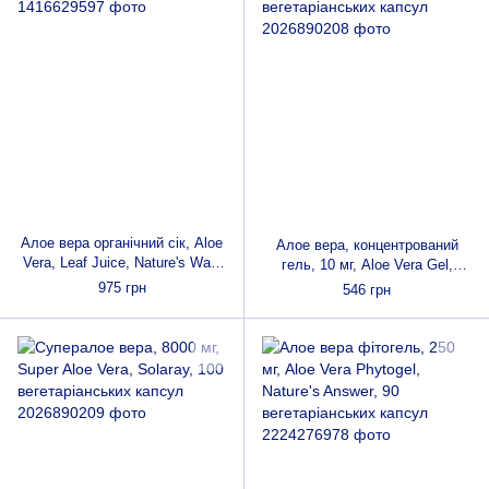
Алое вера органічний сік, Aloe
Алое вера, концентрований
Vera, Leaf Juice, Nature's Way,
гель, 10 мг, Aloe Vera Gel,
1000 мл
Solaray, 100 вегетаріанських
975 грн
546 грн
капсул