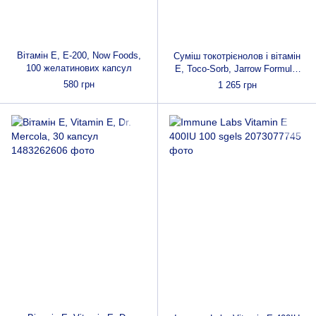
Вітамін E, Е-200, Now Foods,
Суміш токотрієнолов і вітамін
100 желатинових капсул
E, Toco-Sorb, Jarrow Formula,
60 гелевих капсул
580 грн
1 265 грн