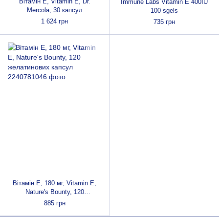
Вітамін E, Vitamin E, Dr.
Immune Labs Vitamin E 400IU
Mercola, 30 капсул
100 sgels
1 624 грн
735 грн
Вітамін Е, 180 мг, Vitamin Е,
Nature's Bounty, 120
желатинових капсул
885 грн