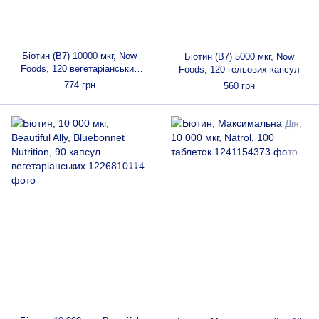
Біотин (В7) 10000 мкг, Now
Біотин (В7) 5000 мкг, Now
Foods, 120 вегетаріанських
Foods, 120 гельових капсул
капсул
774 грн
560 грн