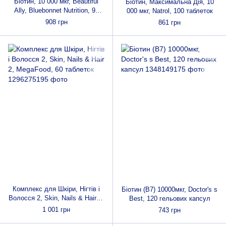
Біотин, 10 000 мкг, Beautiful
Біотин, Максимальна Дія, 10
Ally, Bluebonnet Nutrition, 90
000 мкг, Natrol, 100 таблеток
капсул вегетаріанських
908 грн
861 грн
Комплекс для Шкіри, Нігтів і
Біотин (В7) 10000мкг, Doctor's s
Волосся 2, Skin, Nails & Hair 2,
Best, 120 гельових капсул
MegaFood, 60 таблеток
1 001 грн
743 грн