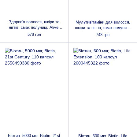
Здоров'я волосся, шкіри та
Мультивітаміни для волосся,
нігтів, смак полуниці, Alive!
шкіри та нігтів, смак полуниці,
Hair, Skin&Nails, Nature's Way,
Alive! Hair, Skin & Nails Multi-
578 грн
743 грн
60 жувальних цукерок
Vitamin, Nature's Way,
Біотин, 5000 мкг, Biotin, 21st
Біотин, 600 мкг, Biotin, Life