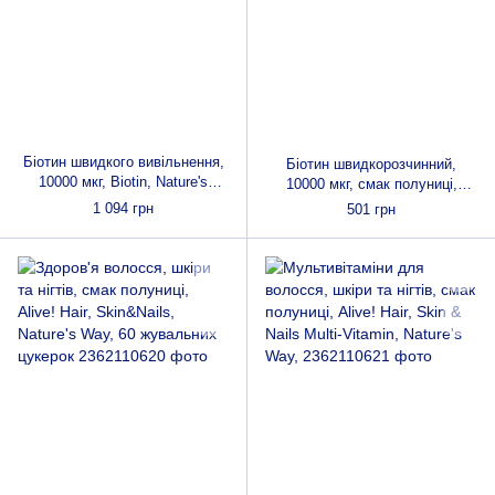
Біотин швидкого вивільнення,
Біотин швидкорозчинний,
10000 мкг, Biotin, Nature's
10000 мкг, смак полуниці,
Bounty, 120 гелевих капсул
Biotin, Fast Dissolve, Natrol, 60
1 094 грн
501 грн
таблеток