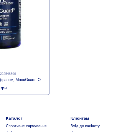
1222548596
Поддержка Зрения с Шафраном, MacuGuard, Ocular Support with Saffron, Life Extension, 60 Гелевых Капсул
 грн
Каталог
Клієнтам
Спортивне харчування
Вхід до кабінету