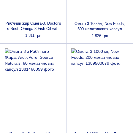
Риб'ячий жир Омега-3, Doctor's
Омега-3 1000мг, Now Foods,
s Best, Omega 3 Fish Oil with
500 желатинових капсул
Goldenomega, 1000 мг, 120
1 811 грн
1 926 грн
капсул