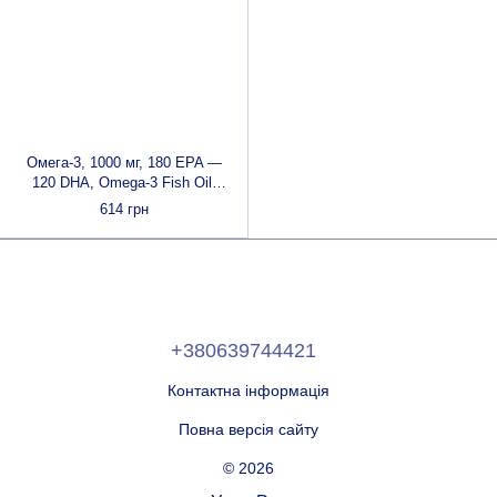
Омега-3, 1000 мг, 180 EPA —
120 DHA, Omega-3 Fish Oil,
Now Foods, 90 гелевих капсул
614 грн
+380639744421
Контактна інформація
Повна версія сайту
© 2026