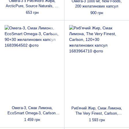
Омега-3 з Риб'ячого Жира,
Омега-3 1000 мг, Now Foods,
ArcticPure, Source Naturals, 60
200 желатинових капсул
желатинових капсул
653 грн
900 грн
Омега-3, Смак Лимона,
Риб'ячий Жир, Смак Лимона,
EcoSmart Omega-3, Carlson,
The Very Finest, Carlson,
90+30 желатинових капсул
120+30 желатинових капсул
1 459 грн
1 593 грн