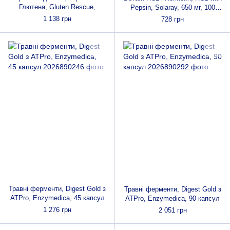
Глютена, Gluten Rescue,
Pepsin, Solaray, 650 мг, 100
Doctor's s Best, 60 капсул
капсул вегетаріанських
1 138 грн
728 грн
Травні ферменти, Digest Gold з
Травні ферменти, Digest Gold з
ATPro, Enzymedica, 45 капсул
ATPro, Enzymedica, 90 капсул
1 276 грн
2 051 грн