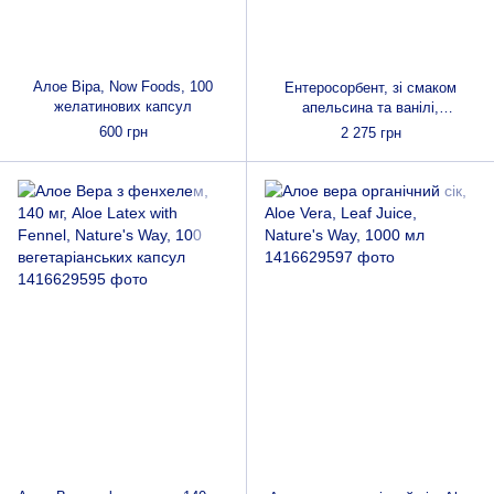
Алое Віра, Now Foods, 100
Ентеросорбент, зі смаком
желатинових капсул
апельсина та ванілі,
EnteroMend, Thorne, 168 г (5,9
600 грн
2 275 грн
унції)