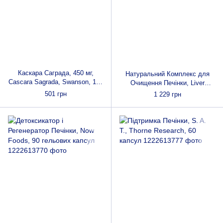
Каскара Саграда, 450 мг,
Натуральний Комплекс для
Cascara Sagrada, Swanson, 100
Очищення Печінки, Liver
капсул
Cleanse, Thorne Research, 60
501 грн
1 229 грн
капсул