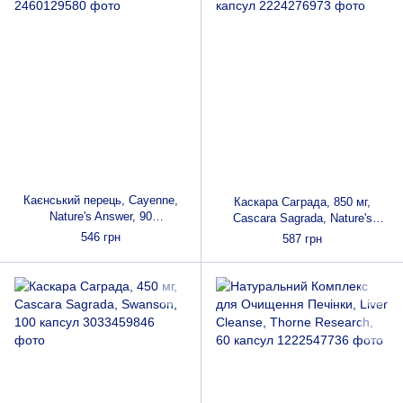
Каєнський перець, Cayenne,
Каскара Саграда, 850 мг,
Nature's Answer, 90
Cascara Sagrada, Nature's
вегетаріанських капсул
Answer, 90 вегетаріанських
546 грн
587 грн
капсул