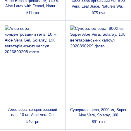
Алое Вера з фенхелем, 140 мг,
Алое вера органічний сік, Aloe
Aloe Latex with Fennel, Nature's
Vera, Leaf Juice, Nature's Way,
Way, 100 вегетаріанських
1000 мл
511 грн
975 грн
капсул
Алое вера, концентрований
Супералое вера, 8000 мг, Super
гель, 10 мг, Aloe Vera Gel,
Aloe Vera, Solaray, 100
Solaray, 100 вегетаріанських
вегетаріанських капсул
546 грн
891 грн
капсул