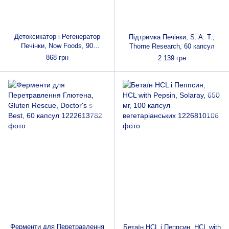
Детоксикатор і Регенератор
Підтримка Печінки, S. A. T.,
Печінки, Now Foods, 90
Thorne Research, 60 капсул
гельових капсул
868 грн
2 139 грн
Ферменти для Перетравлення
Бетаїн HCL і Пеппсин, HCL with