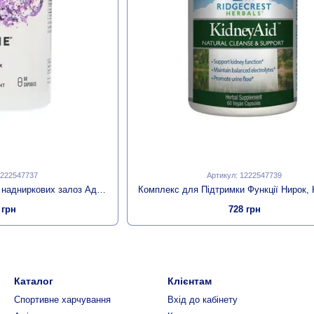
1222547737
Артикул: 1222547739
Комплекс для підтримки надниркових залоз Адренал, Adrenal Cortex, Thorne, 60 капсул
 грн
728 грн
Каталог
Клієнтам
Спортивне харчування
Вхід до кабінету