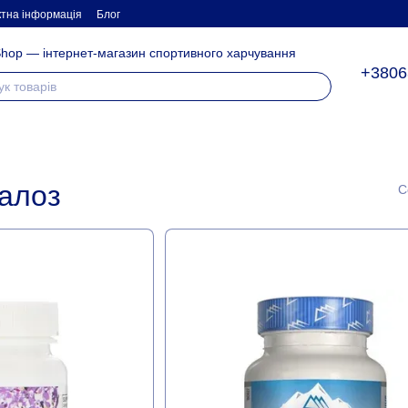
ктна інформація
Блог
hop — інтернет-магазин спортивного харчування
+3806
залоз
С