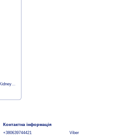
Комплекс для Підтримки Функції Нирок, KidneyAid, RidgeCrest Herbals, 60 гельових капсул
Контактна інформація
+380639744421
Viber