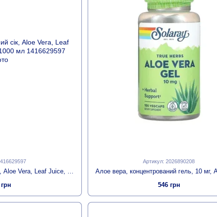
1416629597
Артикул: 2026890208
Алое вера органічний сік, Aloe Vera, Leaf Juice, Nature's Way, 1000 мл
 грн
546 грн