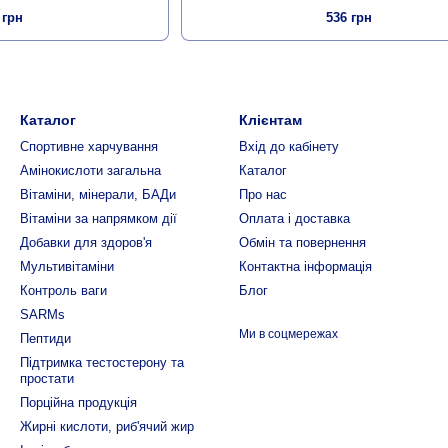
 грн
536 грн
Каталог
Клієнтам
Спортивне харчування
Вхід до кабінету
Амінокислоти загальна
Каталог
Вітаміни, мінерали, БАДи
Про нас
Вітаміни за напрямком дії
Оплата і доставка
Добавки для здоров'я
Обмін та повернення
Мультивітаміни
Контактна інформація
Контроль ваги
Блог
SARMs
Ми в соцмережах
Пептиди
Підтримка тестостерону та
простати
Порційна продукція
Жирні кислоти, риб'ячий жир