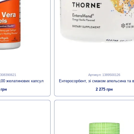
1308390621
Артикул: 1389500126
 100 желатинових капсул
 грн
2 275 грн