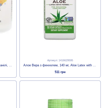
Артикул: 1416629595
Ентеросорбент, зі смаком апельсина та ванілі, EnteroMend, Thorne, 168 г (5,9 унції)
Алое Вера з фенхелем, 140 мг, Aloe Latex with Fennel, Nature's Way, 100 вегетаріанських капсул
511 грн