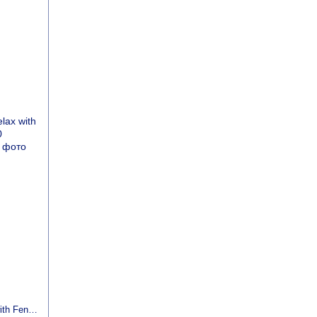
Алое Вера з фенхелем, 340 мг, Aloelax with Fennel Seed, Nature's Way, 100 вегетаріанських капсул