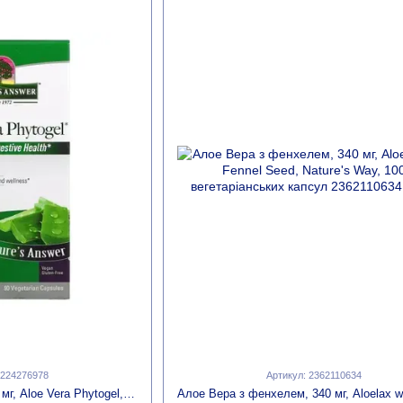
2224276978
Артикул: 2362110634
Алое вера фітогель, 250 мг, Aloe Vera Phytogel, Nature's Answer, 90 вегетаріанських капсул