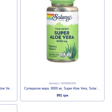
Артикул: 2026890209
Алое вера, концентрований гель, 10 мг, Aloe Vera Gel, Solaray, 100 вегетаріанських капсул
Супералое вера, 8000 мг, Super Aloe Vera, Solaray, 100 вегетаріанських капсул
891 грн