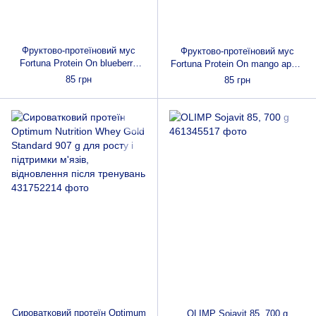
Фруктово-протеїновий мус
Фруктово-протеїновий мус
Fortuna Protein On blueberry
Fortuna Protein On mango apple
apple banana 180 g (20 грамів
banana 180 g (20 грамів білку)
85 грн
85 грн
білку)
Сироватковий протеїн Optimum
OLIMP Sojavit 85, 700 g