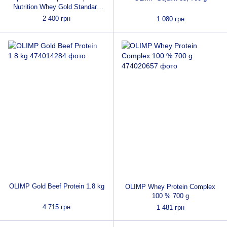
Nutrition Whey Gold Standard
907 g для росту і підтримки
2 400 грн
1 080 грн
м'язів, відновлення після
тренувань
OLIMP Gold Beef Protein 1.8 kg
OLIMP Whey Protein Complex
100 % 700 g
4 715 грн
1 481 грн