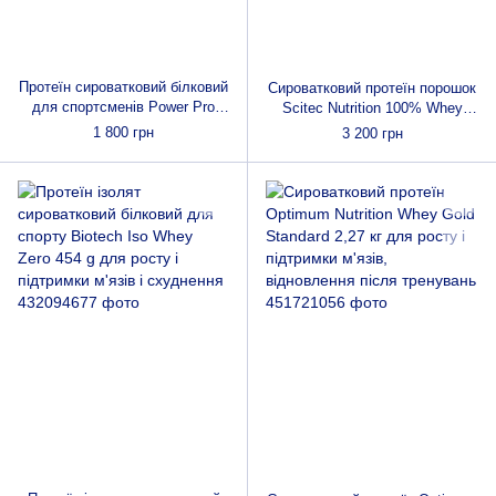
Протеїн сироватковий білковий
Сироватковий протеїн порошок
для спортсменів Power Pro
Scitec Nutrition 100% Whey
WHEY PROTEIN 1 кг порошок
Protein Professional 2.27 kg для
1 800 грн
3 200 грн
для росту і підтримки м'язової
відновлення після тренувань
маси