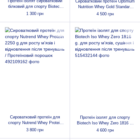
Протеїн ізолят сироватковий
Сироватковий протеїн Optimum
білковий для спорту Biotech
Nutrition Whey Gold Standard
Iso Whey Zero 454 g для росту
2,27 кг для росту і підтримки
1 300 грн
4 500 грн
і підтримки м'язів і схуднення
м'язів, відновлення після
тренувань
Сироватковий протеїн для
Протеїн ізолят для спорту
спорту Nutrend Whey Protein
Biotech Iso Whey Zero 1816 g.
2250 g для росту м'язів і
для росту м'язів, сушіння і
3 800 грн
4 600 грн
відновлення після тренувань /
відновлення після тренувань
Протеїновий порошок