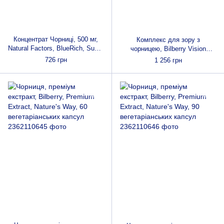
Концентрат Чорниці, 500 мг,
Комплекс для зору з
Natural Factors, BlueRich, Super
чорницею, Bilberry Vision
Strength, 90 капсул
Complex, Nature's Answer, 60
726 грн
1 256 грн
вегетаріанських капсул