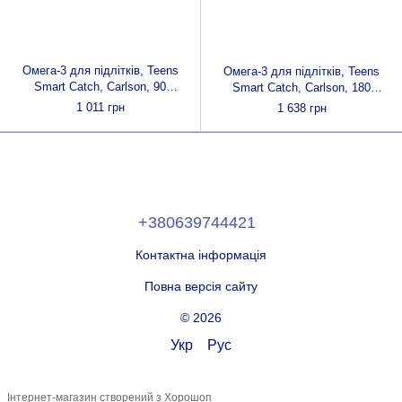
Омега-3 для підлітків, Teens
Омега-3 для підлітків, Teens
Smart Catch, Carlson, 90
Smart Catch, Carlson, 180
желатинових капсул
желатинових капсул
1 011 грн
1 638 грн
+380639744421
Контактна інформація
Повна версія сайту
© 2026
Укр
Рус
Інтернет-магазин створений з Хорошоп