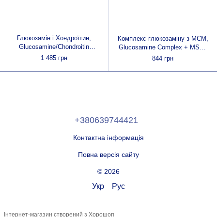
Глюкозамін і Хондроїтин,
Комплекс глюкозаміну з МСМ,
Glucosamine/Chondroitin
Glucosamine Complex + MSM,
Formula, Country Life, 90
Mason Natural, 90 капсул
1 485 грн
844 грн
капсул
+380639744421
Контактна інформація
Повна версія сайту
© 2026
Укр
Рус
Інтернет-магазин створений з Хорошоп