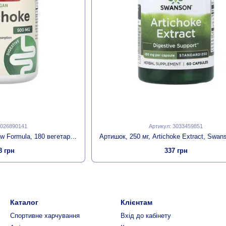
2026890141
Артикул: 3033459851
Артишок, Artichoke, Jarrow Formula, 180 вегетаріанських капсул
8 грн
337 грн
Каталог
Клієнтам
Спортивне харчування
Вхід до кабінету