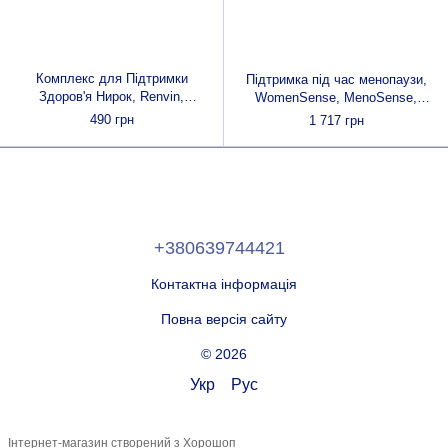
Комплекс для Підтримки
Підтримка під час менопаузи,
Здоров'я Нирок, Renvin,
WomenSense, MenoSense,
Erbenobili, 50мл краплі
Menopause Formula, Natural
490 грн
1 717 грн
Factors, 180 вегетаріанських
капсул
+380639744421
Контактна інформація
Повна версія сайту
© 2026
Укр
Рус
Інтернет-магазин створений з Хорошоп