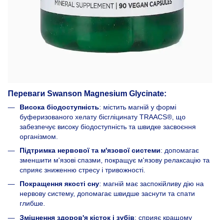
Переваги Swanson Magnesium Glycinate:
Висока біодоступність
: містить магній у формі
буферизованого хелату бісгліцинату TRAACS®, що
забезпечує високу біодоступність та швидке засвоєння
організмом.
Підтримка нервової та м'язової системи
: допомагає
зменшити м'язові спазми, покращує м'язову релаксацію та
сприяє зниженню стресу і тривожності.
Покращення якості сну
: магній має заспокійливу дію на
нервову систему, допомагає швидше заснути та спати
глибше.
Зміцнення здоров'я кісток і зубів
: сприяє кращому