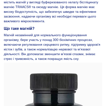
містить магній у вигляді буферизованого хелату бісгліцинату
магнію TRAACS® та оксиду магнію. Ця форма магнію має
високу біодоступність, що забезпечує швидке та ефективне
засвоєння, надаючи організму всі необхідні переваги цього
важливого мікроелемента.
Що таке магній?
Магній незамінний для нормального функціонування
організму, бере участь у понад 300 біохімічних процесах,
включаючи регулювання серцевого ритму, підтримку здоров'я
кісток і зубів, а також нормалізацію нервової та м'язової
діяльності. Він допомагає зменшити м'язові спазми, знімає
стрес і тривожність, а також покращує якість сну.