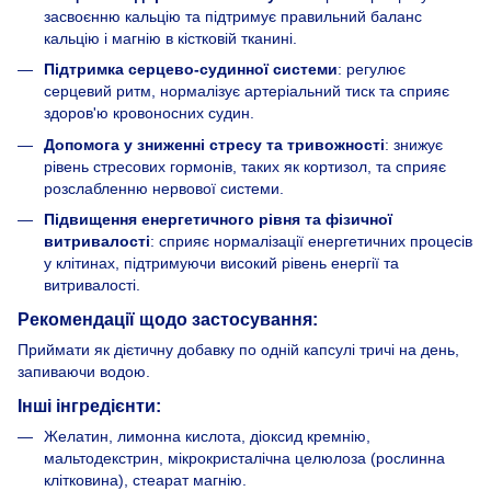
засвоєнню кальцію та підтримує правильний баланс
кальцію і магнію в кістковій тканині.
Підтримка серцево-судинної системи
: регулює
серцевий ритм, нормалізує артеріальний тиск та сприяє
здоров'ю кровоносних судин.
Допомога у зниженні стресу та тривожності
: знижує
рівень стресових гормонів, таких як кортизол, та сприяє
розслабленню нервової системи.
Підвищення енергетичного рівня та фізичної
витривалості
: сприяє нормалізації енергетичних процесів
у клітинах, підтримуючи високий рівень енергії та
витривалості.
Рекомендації щодо застосування:
Приймати як дієтичну добавку по одній капсулі тричі на день,
запиваючи водою.
Інші інгредієнти:
Желатин, лимонна кислота, діоксид кремнію,
мальтодекстрин, мікрокристалічна целюлоза (рослинна
клітковина), стеарат магнію.