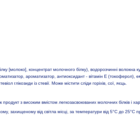
лку [молоко], концентрат молочного білку), водорозчинні волокна к
оматизатор, ароматизатор, антиоксидант - вітамін E (токоферол), е
іол глікозиди із стевії. Може містити сліди горіхів, сої, яєць.
продукт з високим вмістом легкозасвоюваних молочних білків і хар
хому, захищеному від світла місці, за температури від 5°С до 25°С п