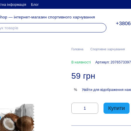
ктна інформація
Блог
hop — інтернет-магазин спортивного харчування
+3806
Головна
Спортивне харчування
В наявності
Артикул: 2076573397
59 грн
Увійти
для відображення нак
%
Купити