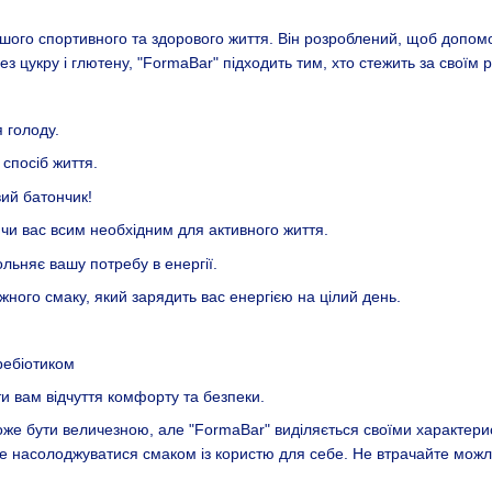
ашого спортивного та здорового життя. Він розроблений, щоб допо
ез цукру і глютену, "FormaBar" підходить тим, хто стежить за своїм 
 голоду.
 спосіб життя.
вий батончик!
ючи вас всим необхідним для активного життя.
льняє вашу потребу в енергії.
ного смаку, який зарядить вас енергією на цілий день.
пребіотиком
и вам відчуття комфорту та безпеки.
може бути величезною, але "FormaBar" виділяється своїми характер
оче насолоджуватися смаком із користю для себе. Не втрачайте можли