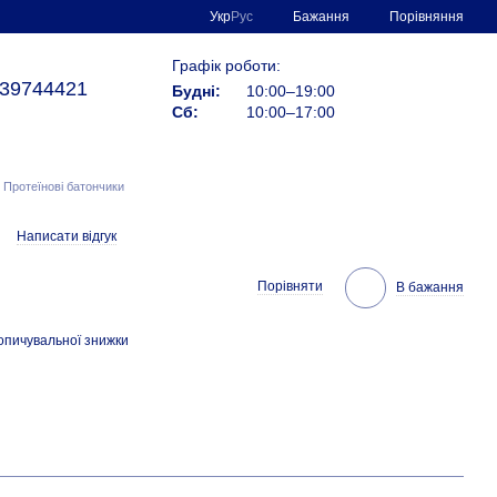
Порівняння
Укр
Рус
Бажання
Графік роботи:
39744421
Будні:
10:00–19:00
Сб:
10:00–17:00
Протеїнові батончики
Написати відгук
Порівняти
В бажання
опичувальної знижки