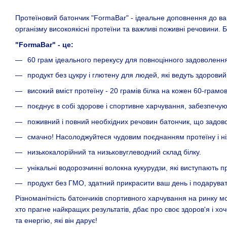
Протеїновий батончик "FormaBar" - ідеальне доповнення до в
організму високоякісні протеїни та важливі поживні речовини. Б
"FormaBar" - це:
60 грам ідеального перекусу для повноцінного задоволення
продукт без цукру і глютену для людей, які ведуть здоровий
високий вміст протеїну - 20 грамів білка на кожен 60-грамо
поєднує в собі здорове і спортивне харчування, забезпечу
поживний і повний необхідних речовин батончик, що задово
смачно! Насолоджуйтеся чудовим поєднанням протеїну і ніж
низькокалорійний та низьковуглеводний склад білку.
унікальні водорозчинні волокна кукурудзи, які виступають 
продукт без ГМО, здатний прикрасити ваш день і подаруват
Різноманітність батончиків спортивного харчування на ринку 
хто прагне найкращих результатів, дбає про своє здоров'я і х
та енергію, які він дарує!