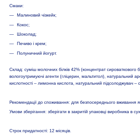
Смаки:
Малиновий чізкейк;
Кокос;
Шоколад;
Печиво і крем;
Полуничний йогурт.
Склад: суміш молочних білків 42% (концентрат сироваткового бі
вологоутримуючі агенти (гліцерин, мальтитол), натуральний ар
кислотності – лимонна кислота, натуральний підсолоджувач – стев
Рекомендації до споживання: для безпосереднього вживання як 
Умови зберігання: зберігати в закритій упаковці виробника в су
Строк придатності: 12 місяців.