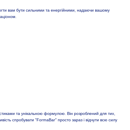
могти вам бути сильними та енергійними, надаючи вашому
раціоном.
истиками та унікальною формулою. Він розроблений для тих,
вість спробувати "FormaBar" просто зараз і відчути всю силу