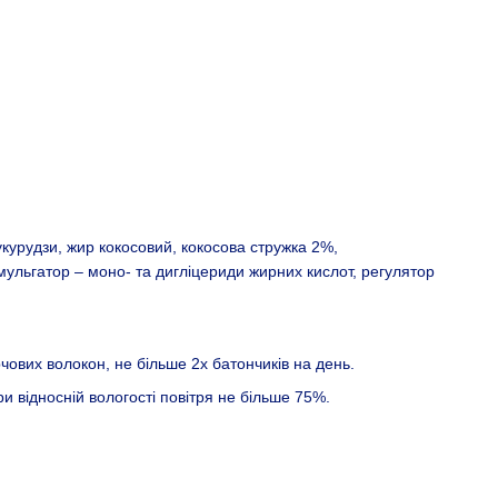
укурудзи, жир кокосовий, кокосова стружка 2%,
мульгатор – моно- та дигліцериди жирних кислот, регулятор
чових волокон, не більше 2х батончиків на день.
ри відносній вологості повітря не більше 75%.