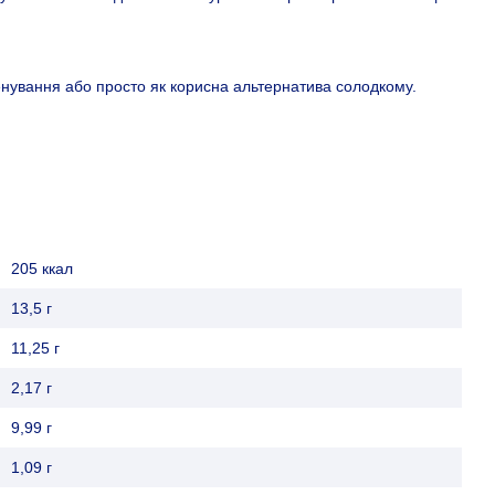
енування або просто як корисна альтернатива солодкому.
205 ккал
13,5 г
11,25 г
2,17 г
9,99 г
1,09 г