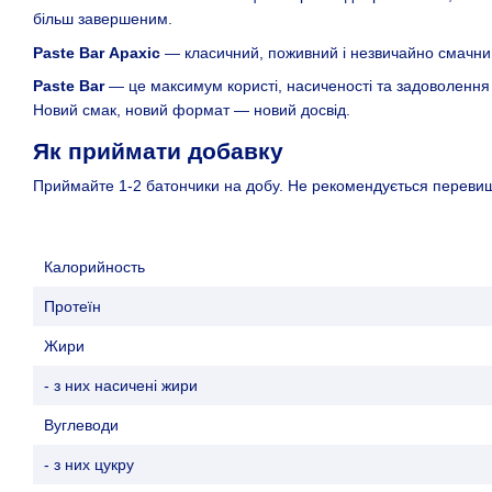
більш завершеним.
Paste Bar Арахіс
— класичний, поживний і незвичайно смачни
Paste Bar
— це максимум користі, насиченості та задоволення 
Новий смак, новий формат — новий досвід.
Як приймати добавку
Приймайте 1-2 батончики на добу. Не рекомендується перевищ
Калорийность
Протеїн
Жири
- з них насичені жири
Вуглеводи
- з них цукру