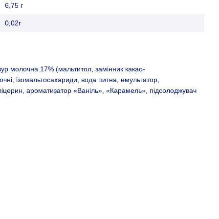
6,75 г
0,02г
зур молочна 17% (мальтитол, замінник какао-
очні, ізомальтосахариди, вода питна, емульгатор,
гліцерин, ароматизатор «Ваніль», «Карамель», підсолоджувач