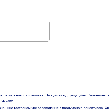
тончиків нового покоління. На відміну від традиційних батончиків, в
м смаком.
вноцінне гастрономічне задоволення з продуманою рецептурою. Хру