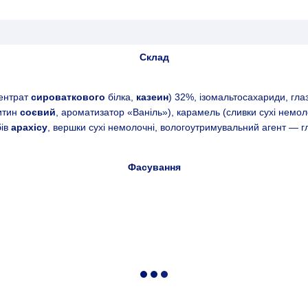
Склад
центрат
сироваткового
білка,
казеин
) 32%, ізомальтосахариди, гла
цитин
соєвий
, ароматизатор «Ваніль»), карамель (сливки сухі немол
бів
арахісу
, вершки сухі немолочні, вологоутримувальний агент — 
Фасування