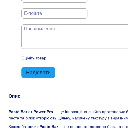
Оцініть товар
Надіслати
Опис
Paste Bar
от
Power Pro
— це інноваційна лінійка протеїнових ба
паста та білок утворюють щільну, насичену текстуру з виразни
Кожен батончик
Paste Bar
— це не просто джерело білка, а по