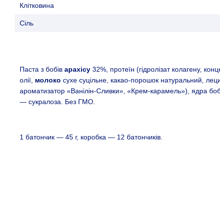
Клітковина
Сіль
Паста з бобів
арахісу
32%, протеїн (гідролізат колагену, кон
олії,
молоко
сухе суцільне, какао-порошок натуральний, ле
ароматизатор «Ванілін-Сливки», «Крем-карамель»), ядра бо
— сукралоза. Без ГМО.
1 батончик — 45 г, коробка — 12 батончиків.