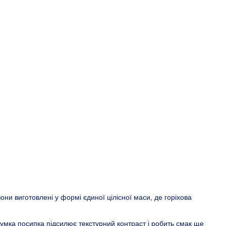
они виготовлені у формі єдиної цілісної маси, де горіхова
мка посипка підсилює текстурний контраст і робить смак ще