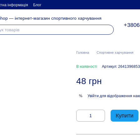
ктна інформація
Блог
hop — інтернет-магазин спортивного харчування
+3806
Головна
Спортивне харчування
В наявності
Артикул: 2641396853
48 грн
Увійти
для відображення нак
%
Купити