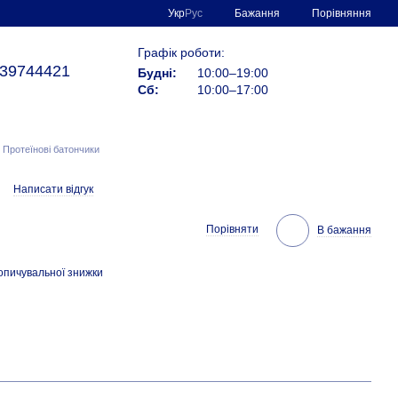
Порівняння
Укр
Рус
Бажання
Графік роботи:
39744421
Будні:
10:00–19:00
Сб:
10:00–17:00
Протеїнові батончики
Написати відгук
Порівняти
В бажання
опичувальної знижки