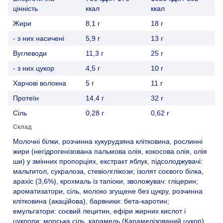
цінність
ккал
ккал
Жири
8,1 г
18 г
- з них насичені
5,9 г
13 г
Вуглеводи
11,3 г
25 г
- з них цукор
4,5 г
10 г
Харчові волокна
5 г
11 г
Протеїн
14,4 г
32 г
Сіль
0,28 г
0,62 г
Склад
Молочні білки, розчинна кукурудзяна клітковина, рослинні
жири (негідрогенізована пальмова олія, кокосова олія, олія
ши) у змінних пропорціях, екстракт яблук, підсолоджувачі:
мальтитол, сукралоза, стевіолглікози; ізолят соєвого білка,
арахіс (3,6%), крохмаль із тапіоки, зволожувач: гліцерин;
ароматизатори, сіль, молоко згущене без цукру, розчинна
клітковина (акаційова), барвники: бета-каротин;
емульгатори: соєвий лецитин, ефіри жирних кислот і
цукропи; морська сіль, карамель (Карамелізований цукор).