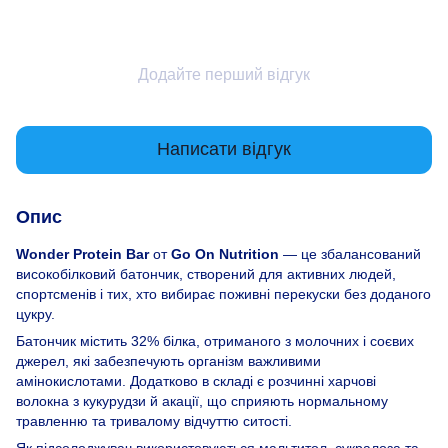
Додайте перший відгук
Написати відгук
Опис
Wonder Protein Bar
от
Go On Nutrition
— це збалансований
високобілковий батончик, створений для активних людей,
спортсменів і тих, хто вибирає поживні перекуски без доданого
цукру.
Батончик містить 32% білка, отриманого з молочних і соєвих
джерел, які забезпечують організм важливими
амінокислотами. Додатково в складі є розчинні харчові
волокна з кукурудзи й акації, що сприяють нормальному
травленню та тривалому відчуттю ситості.
Як підсолоджувач використовуються мальтитол, сукралоза та