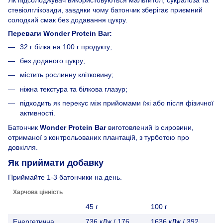
стевіолглікозиди, завдяки чому батончик зберігає приємний
солодкий смак без додавання цукру.
Переваги Wonder Protein Bar:
32 г білка на 100 г продукту;
без доданого цукру;
містить рослинну клітковину;
ніжна текстура та білкова глазур;
підходить як перекус між прийомами їжі або після фізичної
активності.
Батончик
Wonder Protein Bar
виготовлений із сировини,
отриманої з контрольованих плантацій, з турботою про
довкілля.
Як приймати добавку
Приймайте 1-3 батончики на день.
Харчова цінність
45 г
100 г
Енергетична
736 кДж / 176
1636 кДж / 392