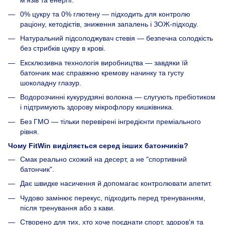
0% цукру та 0% глютену — підходить для контролю
раціону, кетодієтів, зниження запалень і ЗОЖ-підходу.
Натуральний підсолоджувач стевія — безпечна солодкість
без стрибків цукру в крові.
Ексклюзивна технологія виробництва — завдяки їй
батончик має справжню кремову начинку та густу
шоколадну глазур.
Водорозчинні кукурудзяні волокна — слугують пребіотиком
і підтримують здорову мікрофлору кишківника.
Без ГМО — тільки перевірені інгредієнти преміального
рівня.
Чому FitWin виділяється серед інших батончиків?
Смак реально схожий на десерт, а не "спортивний
батончик".
Дає швидке насичення й допомагає контролювати апетит.
Чудово замінює перекус, підходить перед тренуванням,
після тренування або з кави.
Створено для тих, хто хоче поєднати спорт, здоров'я та