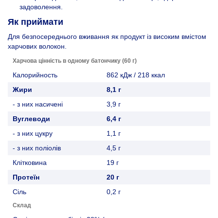
задоволення.
Як приймати
Для безпосереднього вживання як продукт із високим вмістом
харчових волокон.
Харчова цінність в одному батончику (60 г)
Калорийность
862 кДж / 218 ккал
Жири
8,1 г
- з них насичені
3,9 г
Вуглеводи
6,4 г
- з них цукру
1,1 г
- з них поліолів
4,5 г
Клітковина
19 г
Протеїн
20 г
Сіль
0,2 г
Склад