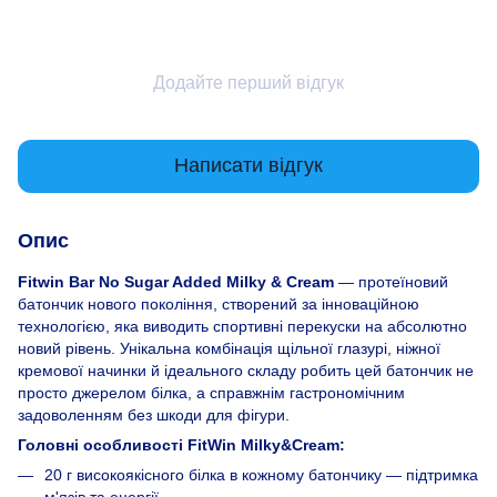
Додайте перший відгук
Написати відгук
Опис
Fitwin Bar No Sugar Added Milky & Cream
— протеїновий
батончик нового покоління, створений за інноваційною
технологією, яка виводить спортивні перекуски на абсолютно
новий рівень. Унікальна комбінація щільної глазурі, ніжної
кремової начинки й ідеального складу робить цей батончик не
просто джерелом білка, а справжнім гастрономічним
задоволенням без шкоди для фігури.
Головні особливості FitWin Milky&Cream:
20 г високоякісного білка в кожному батончику — підтримка
м'язів та енергії.