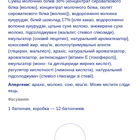
Суміш молочних білків 38% (концентрат сироваткового
білка [молоко], концентрат молочного білка, ізолят
сироваткового білка [молоко]), водорозчинні волокна
кукурудзи, білий шоколад 17% [олія какао, водорозчинні
волокна кукурудзи, цільне сухе молоко, знежирене сухе
молоко, підсолоджувачі (мальтит, стевіол глікозиди),
емульгатор (соєвий лецитин), натуральний ароматизатор],
кокосовий жир, кеш'ю, вологоутримувальні агенти
(гліцерин, мальтиол), арахіс, натуральний ароматизатор,
ароматизатор, антиоксидант [вітамін E (токоферол)],
емульгатор (моно- та дигліцериди жирних кислот),
регулятор кислотності (лимонна кислота), натуральний
підсолоджувач (стевіол глікозиди зі стевії).
Алергени:
арахіс, молоко, сою, кеш'ю. Може містити сліди
яєць.
Фасування
1 батончик, коробка — 12 батончиків.