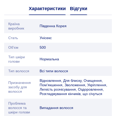
Характеристики
Відгуки
Країна
Південна Корея
виробник
Стать
Унісекс
Об'єм
500
Тип шкіри
Нормальна
голови
Тип волосся
Всі типи волосся
Відновлення, Для блиску, Очищення,
Призначення
Пом'якшення, Зволоження, Укріплення,
засобу для
Легкість розчісування, Оздоровлення,
волосся
Розгладжування кінчиків, що січуться
Проблема
волосся та
Випадання волосся
шкіри голови